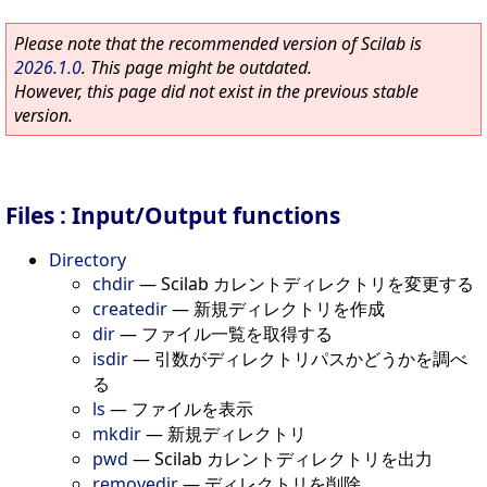
Please note that the recommended version of Scilab is
2026.1.0
. This page might be outdated.
However, this page did not exist in the previous stable
version.
Files : Input/Output functions
Directory
chdir
—
Scilab カレントディレクトリを変更する
createdir
—
新規ディレクトリを作成
dir
—
ファイル一覧を取得する
isdir
—
引数がディレクトリパスかどうかを調べ
る
ls
—
ファイルを表示
mkdir
—
新規ディレクトリ
pwd
—
Scilab カレントディレクトリを出力
removedir
—
ディレクトリを削除