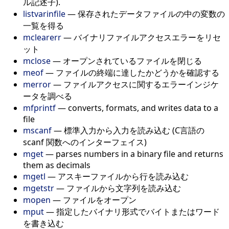
ル記述子).
listvarinfile
—
保存されたデータファイルの中の変数の
一覧を得る
mclearerr
—
バイナリファイルアクセスエラーをリセ
ット
mclose
—
オープンされているファイルを閉じる
meof
—
ファイルの終端に達したかどうかを確認する
merror
—
ファイルアクセスに関するエラーインジケ
ータを調べる
mfprintf
—
converts, formats, and writes data to a
file
mscanf
—
標準入力から入力を読み込む (C言語の
scanf 関数へのインターフェイス)
mget
—
parses numbers in a binary file and returns
them as decimals
mgetl
—
アスキーファイルから行を読み込む
mgetstr
—
ファイルから文字列を読み込む
mopen
—
ファイルをオープン
mput
—
指定したバイナリ形式でバイトまたはワード
を書き込む