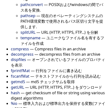
pathconvert
—
POSIXおよびwindowsの間でパ
ス名を変換.
pathsep
—
現在のオペレーティングシステムの
PATH環境変数で使用されるパス区切り文字を提
供します.
splitURL
—
URL (HTTP, HTTPS, FTP...) を分解
tempname
—
ユニークなファイル名を有するフ
ァイルを作成
compress
—
Compress files in an archive
decompress
—
decompress files from an archive
dispfiles
—
オープンされているファイルのプロパティ
を表示
fprintfMat
—
行列をファイルに書き込む
fscanfMat
—
テキストファイルから行列を読み込む
getmd5
—
md5 チェックサムを取得
getURL
—
URL (HTTP, HTTPS, FTP...) をダウンロード
hash
—
get checksum of file or string using various
digest algorithms
%io
—
標準入力および標準出力を保持する変数(ファイ