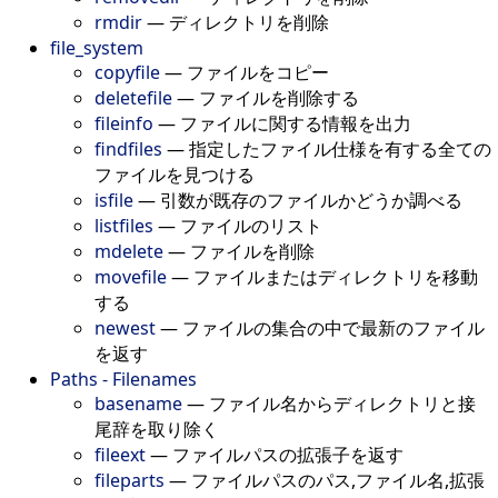
rmdir
—
ディレクトリを削除
file_system
copyfile
—
ファイルをコピー
deletefile
—
ファイルを削除する
fileinfo
—
ファイルに関する情報を出力
findfiles
—
指定したファイル仕様を有する全ての
ファイルを見つける
isfile
—
引数が既存のファイルかどうか調べる
listfiles
—
ファイルのリスト
mdelete
—
ファイルを削除
movefile
—
ファイルまたはディレクトリを移動
する
newest
—
ファイルの集合の中で最新のファイル
を返す
Paths - Filenames
basename
—
ファイル名からディレクトリと接
尾辞を取り除く
fileext
—
ファイルパスの拡張子を返す
fileparts
—
ファイルパスのパス,ファイル名,拡張