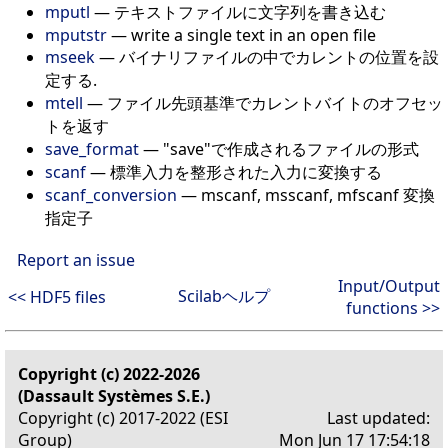
mputl
—
テキストファイルに文字列を書き込む
mputstr
—
write a single text in an open file
mseek
—
バイナリファイルの中でカレントの位置を設
定する.
mtell
—
ファイル先頭基準でカレントバイトのオフセッ
トを返す
save_format
—
"save"で作成されるファイルの形式
scanf
—
標準入力を整形された入力に変換する
scanf_conversion
—
mscanf, msscanf, mfscanf 変換
指定子
Report an issue
Input/Output
Scilabヘルプ
<< HDF5 files
functions >>
Copyright (c) 2022-2026
(Dassault Systèmes S.E.)
Copyright (c) 2017-2022 (ESI
Last updated:
Group)
Mon Jun 17 17:54:18