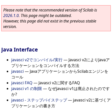
Please note that the recommended version of Scilab is
2026.1.0
. This page might be outdated.
However, this page did not exist in the previous stable
version.
Java Interface
javasci v2でコンパイル/実行
—
Javasci v2によりJavaア
プリケーションをコンパイルする方法
javasci
—
JavaアプリケーションからScilabエンジンを
コール
javasci FAQ
—
Javasci v2に関するFAQ
javasci v1 の制限
—
なぜjavasci v1は廃止されたのです
か?
javasci - ステップバイステップ
—
javasci v2に基づくア
プリケーションの書き方