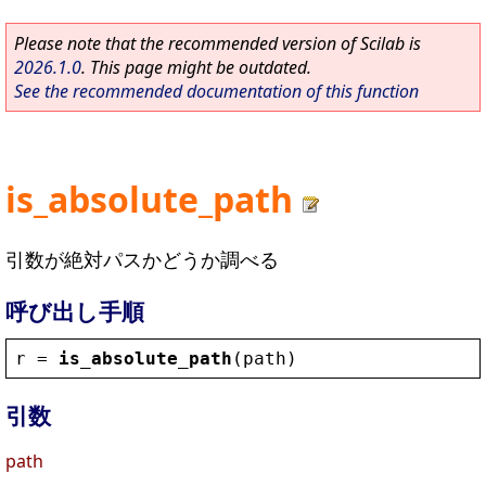
Please note that the recommended version of Scilab is
2026.1.0
. This page might be outdated.
See the recommended documentation of this function
is_absolute_path
引数が絶対パスかどうか調べる
呼び出し手順
r
 = 
is_absolute_path
(
path
)
引数
path