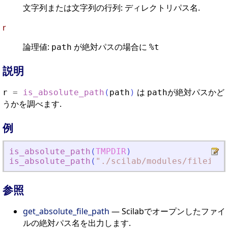
文字列または文字列の行列: ディレクトリパス名.
r
論理値:
が絶対パスの場合に
path
%t
説明
は
が絶対パスかど
r
=
is_absolute_path
(
path
)
path
うかを調べます.
例
is_absolute_path
(
TMPDIR
)
is_absolute_path
(
"
./scilab/modules/fileio
"
)
参照
get_absolute_file_path
— Scilabでオープンしたファイ
ルの絶対パス名を出力します.