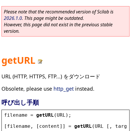
Please note that the recommended version of Scilab is
2026.1.0
. This page might be outdated.
However, this page did not exist in the previous stable
version.
getURL
URL (HTTP, HTTPS, FTP...) をダウンロード
Obsolete, please use
http_get
instead.
呼び出し手順
filename
 = 
getURL
(
URL
);
[
filename
, [
content
]] = 
getURL
(
URL
 [, 
targe