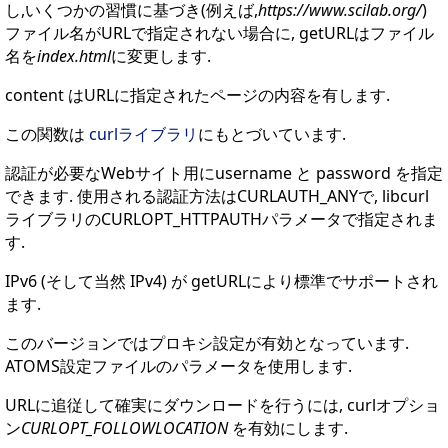
し,いくつかの習慣に基づき(例えば,
https://www.scilab.org/
)
ファイル名がURLで指定されない場合に, getURLはファイル
名を
index.html
に変更します.
content はURLに指定されたページの内容を有します.
この関数は
curlライブラリ
にもとづいています.
認証が必要なWebサイト用にusername と password を指定
できます. 使用される認証方法はCURLAUTH_ANYで, libcurl
ライブラリのCURLOPT_HTTPAUTHパラメータで指定されま
す.
IPv6 (そして当然 IPv4) が getURLにより標準でサポートされ
ます.
このバージョンではプロキシ設定が有効となっています.
ATOMS設定ファイルのパラメータを使用します.
URLに追従して確実にダウンロードを行うには, curlオプショ
ン
CURLOPT_FOLLOWLOCATION
を有効にします.