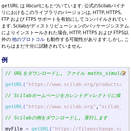
は libcurlにもとづいています. 公式のScilabバイナ
getURL
リにおけるこのライブラリのバージョンは, HTTP, HTTPS,
FTP および FTPS サポートを有効にしてコンパイルされてい
ます. Scilabがディストリビューションのパッケージシステム
によりインストールされた場合, HTTP, HTTPS および FTPS以
外の
他のプロトコル
も動作する可能性があります.しかし, こ
れらはまだ十分に試験されていません.
例
// URLをダウンロードし, ファイル maths_simulat
getURL
(
"
https://www.scilab.org/products/sci
// Scilabホームページをカレントディレクトリに保存
getURL
(
"
https://www.scilab.org
"
,
"
scilab_hom
// Scilabの例をダウンロードし, 実行します
myFile
=
getURL
(
"
https://fileexchange.scila