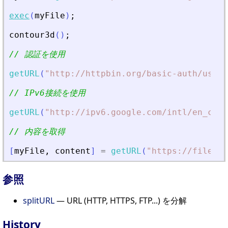
exec
(
myFile
)
;
contour3d
(
)
;
// 認証を使用
getURL
(
"
http://httpbin.org/basic-auth/user/
// IPv6接続を使用
getURL
(
"
http://ipv6.google.com/intl/en_com/
// 内容を取得
[
myFile
,
content
]
=
getURL
(
"
https://fileexc
参照
splitURL
— URL (HTTP, HTTPS, FTP...) を分解
History