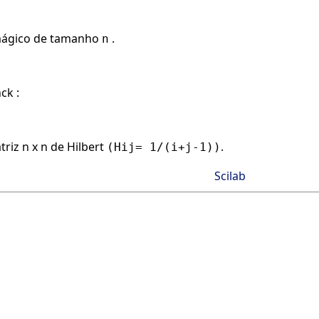
mágico de tamanho
.
n
ck :
triz n x n de Hilbert
.
(Hij= 1/(i+j-1))
Scilab