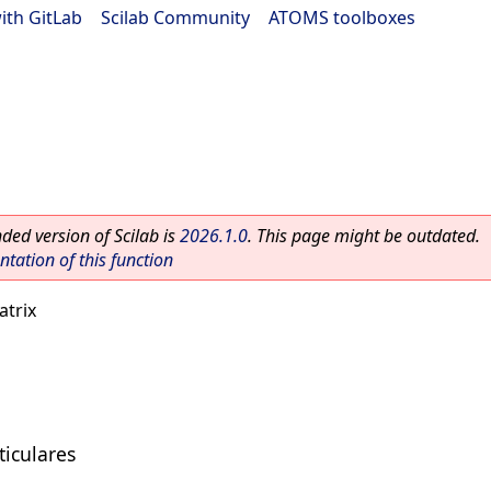
ith GitLab
|
Scilab Community
|
ATOMS toolboxes
ed version of Scilab is
2026.1.0
. This page might be outdated.
ation of this function
atrix
ticulares