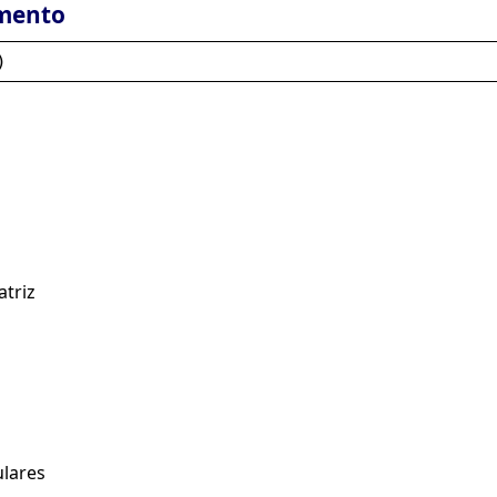
mento
)
atriz
ulares