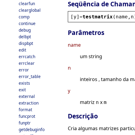
Seqüência de Chama
clearfun
clearglobal
[
y
]=
testmatrix
(
name
,
n
comp
continue
debug
Parâmetros
delbpt
dispbpt
name
edit
um string
errcatch
errclear
n
error
error_table
inteiros , tamanho da m
exists
exit
y
external
matriz
x
n
m
extraction
format
Descrição
funcprot
funptr
Cria algumas matrizes partic
getdebuginfo