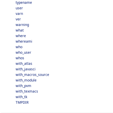
typename
user
varn
ver
warning
what
where
whereami
who
who_user
whos
with_atlas
with_javasci
with_macros_source
with_module
with_pvm
with_texmacs
with_tk
TMPDIR