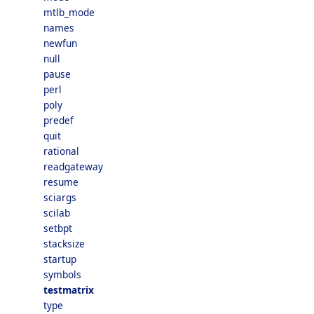
mtlb_mode
names
newfun
null
pause
perl
poly
predef
quit
rational
readgateway
resume
sciargs
scilab
setbpt
stacksize
startup
symbols
testmatrix
type