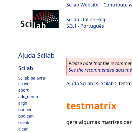
Scilab Website
|
Contribute w
Scilab Online Help
5.3.1 - Português
Scilab 5.3.1
Ajuda Scilab
Please note that the recommend
Scilab
See the recommended document
Scilab palavra-
Ajuda Scilab
>>
Scilab
> testm
chave
abort
add_demo
testmatrix
argn
banner
boolean
gera algumas matrizes par
break
clear