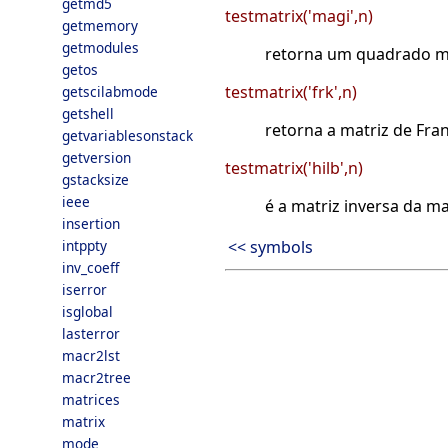
getmd5
testmatrix('magi',n)
getmemory
getmodules
retorna um quadrado 
getos
testmatrix('frk',n)
getscilabmode
getshell
retorna a matriz de Fran
getvariablesonstack
getversion
testmatrix('hilb',n)
gstacksize
ieee
é a matriz inversa da ma
insertion
intppty
<< symbols
inv_coeff
iserror
isglobal
lasterror
macr2lst
macr2tree
matrices
matrix
mode