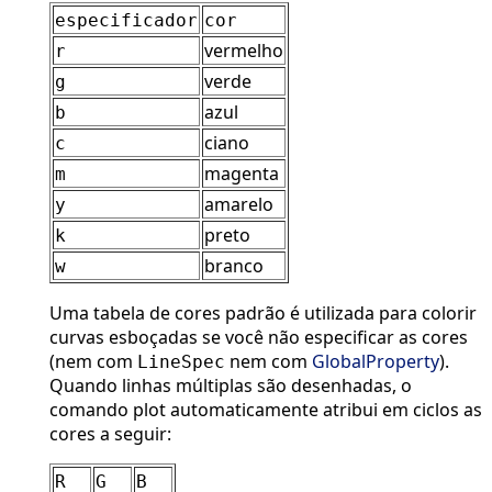
especificador
cor
vermelho
r
verde
g
azul
b
ciano
c
magenta
m
amarelo
y
preto
k
branco
w
Uma tabela de cores padrão é utilizada para colorir
curvas esboçadas se você não especificar as cores
(nem com
nem com
GlobalProperty
).
LineSpec
Quando linhas múltiplas são desenhadas, o
comando plot automaticamente atribui em ciclos as
cores a seguir:
R
G
B