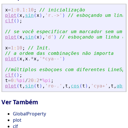
x
=
1
:
0.1
:
10
;
// inicialização
plot
(
x
,
sin
(
x
)
,
'
r.-
>
'
)
// esboçando um linha
clf
(
)
;
// se você especificar um marcador sem um e
plot
(
x
,
sin
(
x
)
,
'
d
'
)
// esboçando um linha de
x
=
1
:
10
;
// Init.
// a ordem das combinações não importa
plot
(
x
,
x
.*
x
,
'
*cya--
'
)
//múltiplos esboçoes com diferentes LineSpe
clf
(
)
;
t
=
0
:
%pi
/
20
:
2
*
%pi
;
plot
(
t
,
sin
(
t
)
,
'
ro-
.
'
,
t
,
cos
(
t
)
,
'
cya+
'
,
t
,
abs
(
Ver Também
GlobalProperty
plot
clf