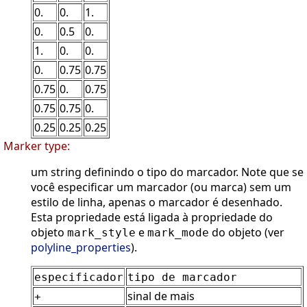
0.
0.
1.
0.
0.5
0.
1.
0.
0.
0.
0.75
0.75
0.75
0.
0.75
0.75
0.75
0.
0.25
0.25
0.25
Marker type:
um string definindo o tipo do marcador. Note que se
você especificar um marcador (ou marca) sem um
estilo de linha, apenas o marcador é desenhado.
Esta propriedade está ligada à propriedade do
objeto
e
do objeto (ver
mark_style
mark_mode
polyline_properties
).
especificador
tipo de marcador
sinal de mais
+