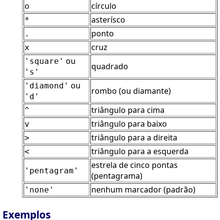
círculo
o
asterísco
*
ponto
.
cruz
x
ou
'square'
quadrado
's'
ou
'diamond'
rombo (ou diamante)
'd'
triângulo para cima
^
triângulo para baixo
v
triângulo para a direita
>
triângulo para a esquerda
<
estrela de cinco pontas
'pentagram'
(pentagrama)
nenhum marcador (padrão)
'none'
Exemplos