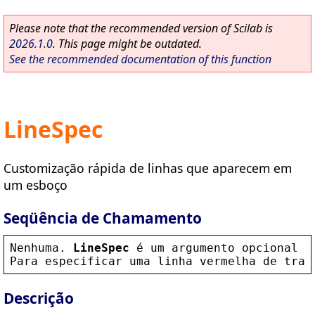
Please note that the recommended version of Scilab is
2026.1.0
. This page might be outdated.
See the recommended documentation of this function
LineSpec
Customização rápida de linhas que aparecem em
um esboço
Seqüência de Chamamento
Nenhuma
. 
LineSpec
 é 
um
argumento
opcional
q
Para
especificar
uma
linha
vermelha
de
tra
ç
Descrição