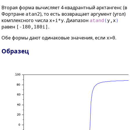
Вторая форма вычисляет 4-квадрантный арктангенс (в
Фортране
), то есть возвращает аргумент (угол)
atan2
комплексного числа
. Диапазон
x+i*y
atand
(
y
,
x
)
равен
.
[-180,180i]
Обе формы дают одинаковые значения, если
.
x>0
Образец