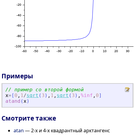
Примеры
// пример со второй формой
x
=
[
0
,
1
/
sqrt
(
3
)
,
1
,
sqrt
(
3
)
,
%inf
,
0
]
atand
(
x
)
Смотрите также
atan
— 2-х и 4-х квадрантный арктангенс