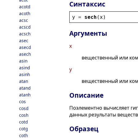
Синтаксис
acotd
acoth
y
 = 
sech
(
x
)
acsc
acscd
Аргументы
acsch
asec
x
asecd
asech
вещественный или ком
asin
asind
y
asinh
вещественный или ком
atan
atand
Описание
atanh
cos
Поэлементно вычисляет гип
cosd
данных результаты веществ
cosh
cotd
Образец
cotg
coth