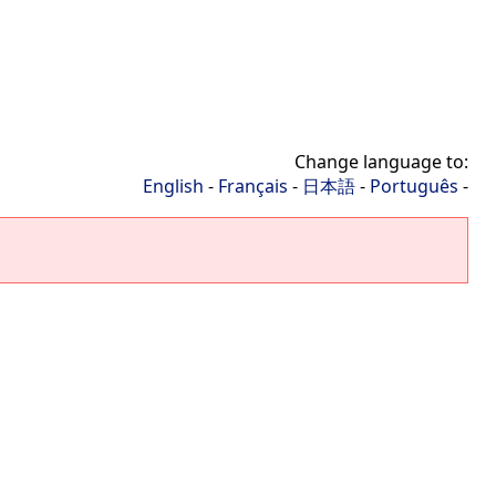
Change language to:
English
-
Français
-
日本語
-
Português
-