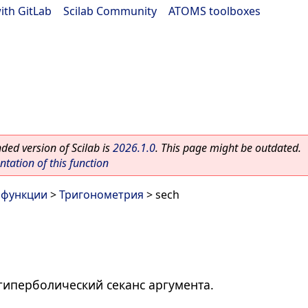
ith GitLab
|
Scilab Community
|
ATOMS toolboxes
ed version of Scilab is
2026.1.0
. This page might be outdated.
ation of this function
 функции
>
Тригонометрия
> sech
гиперболический секанс аргумента.