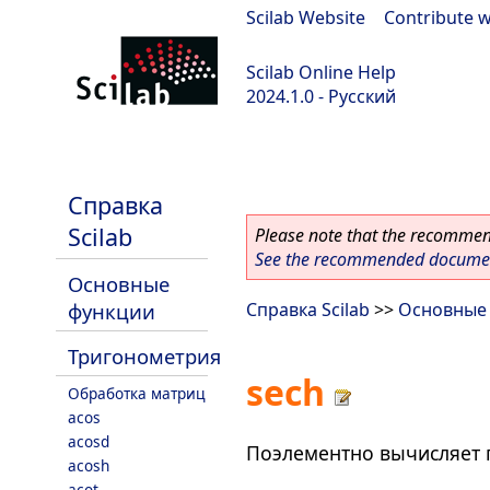
Scilab Website
|
Contribute w
Scilab Online Help
2024.1.0 - Русский
scilab-2024.1.0
Справка
Scilab
Please note that the recommend
See the recommended document
Основные
функции
Справка Scilab
>>
Основные
Тригонометрия
sech
Обработка матриц
acos
acosd
Поэлементно вычисляет 
acosh
acot