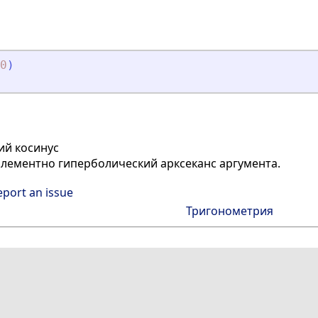
0
)
ий косинус
лементно гиперболический арксеканс аргумента.
eport an issue
Тригонометрия