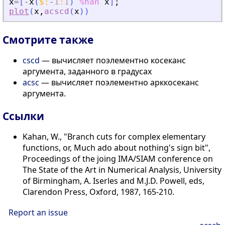
x
=
[
-
x
(
$
:
-
1
:
1
)
%nan
x
]
;
plot
(
x
,
acscd
(
x
)
)
Смотрите также
cscd
— вычисляет поэлементно косеканс
аргумента, заданного в градусах
acsc
— вычисляет поэлементно арккосеканс
аргумента.
Сcылки
Kahan, W., "Branch cuts for complex elementary
functions, or, Much ado about nothing's sign bit",
Proceedings of the joing IMA/SIAM conference on
The State of the Art in Numerical Analysis, University
of Birmingham, A. Iserles and M.J.D. Powell, eds,
Clarendon Press, Oxford, 1987, 165-210.
Report an issue