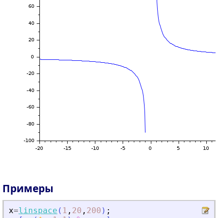
Примеры
x
=
linspace
(
1
,
20
,
200
)
;