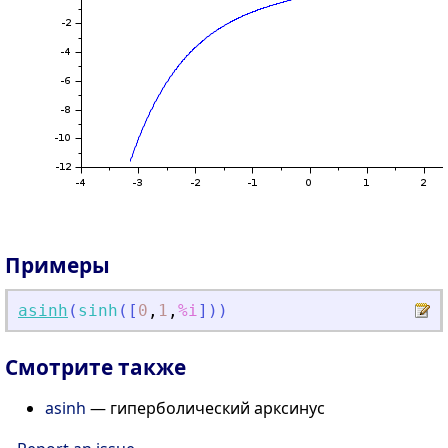
Примеры
asinh
(
sinh
(
[
0
,
1
,
%i
]
)
)
Смотрите также
asinh
— гиперболический арксинус