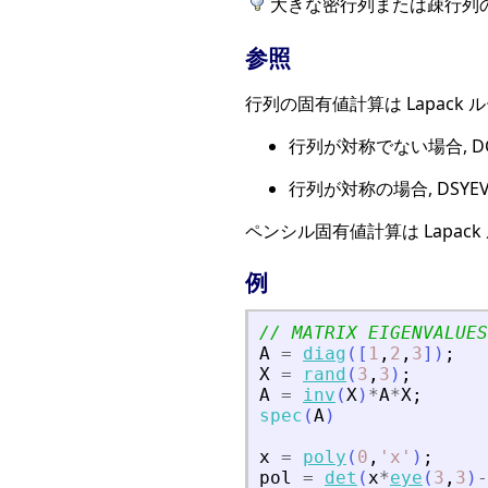
大きな密行列または疎行列
参照
行列の固有値計算は Lapack
行列が対称でない場合, DGE
行列が対称の場合, DSYEV 
ペンシル固有値計算は Lapack
例
// MATRIX EIGENVALUES
A
=
diag
(
[
1
,
2
,
3
]
)
;
X
=
rand
(
3
,
3
)
;
A
=
inv
(
X
)
*
A
*
X
;
spec
(
A
)
x
=
poly
(
0
,
'
x
'
)
;
pol
=
det
(
x
*
eye
(
3
,
3
)
-