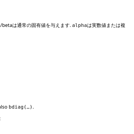
a./betaは通常の固有値を与えます.
は実数値または複
alpha
lso
.
bdiag(…)
: