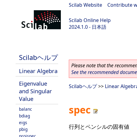
Scilab Website
|
Contribute w
Scilab Online Help
2024.1.0 - 日本語
scilab-2024.1.0
Scilabヘルプ
Please note that the recommend
Linear Algebra
See the recommended document
Eigenvalue
Scilabヘルプ
>>
Linear Algebr
and Singular
Value
spec
balanc
bdiag
eigs
行列とペンシルの固有値
pbig
projspec