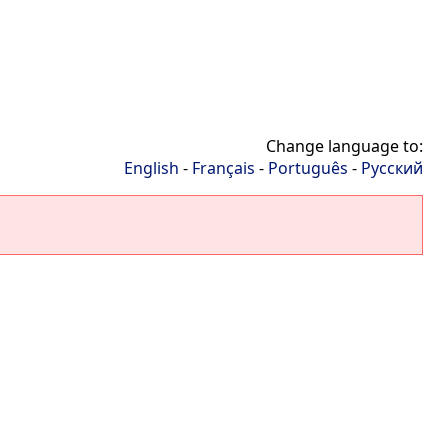
Change language to:
English
-
Français
-
Português
-
Русский