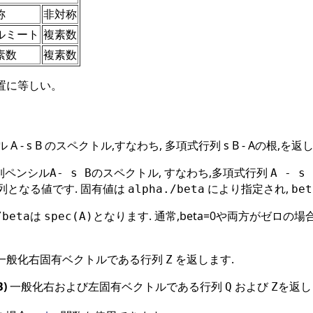
称
非対称
ルミート
複素数
素数
複素数
置に等しい。
A - s B のスペクトル,すなわち, 多項式行列 s B - Aの根,を返
列ペンシル
のスペクトル, すなわち,多項式行列
A- s B
A - s 
列となる値です. 固有値は
により指定され,
alpha./beta
bet
は
となります. 通常,beta=0や両方がゼロの場合
/beta
spec(A)
一般化右固有ベクトルである行列
を返します.
Z
B)
一般化右および左固有ベクトルである行列
および
を返し
Q
Z