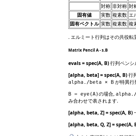
対称
非対称
対
固有値
実数
複素数
エ
固有ベクトル
実数
複素数
複
. エルミート行列はその共役転
Matrix Pencil A - s.B
evals = spec(A, B)
行列ペンシル 
[alpha, beta] = spec(A, B)
行
が特異行
alpha./beta × B
の場合,
B = eye(A)
alpha.
み合わせで表されます.
[alpha, beta, Z] = spec(A, B)
[alpha, beta, Q, Z] = spec(A, 