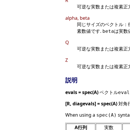
R
可逆な実数または複素正方
alpha, beta
同じサイズのベクトル：
素数値です.
は実数
beta
Q
可逆な実数または複素正方
Z
可逆な実数または複素正方
説明
evals = spec(A)
ベクトル
eval
[R, diagevals] = spec(A)
対角
When using a
syntax
spec(A)
A行列
実数