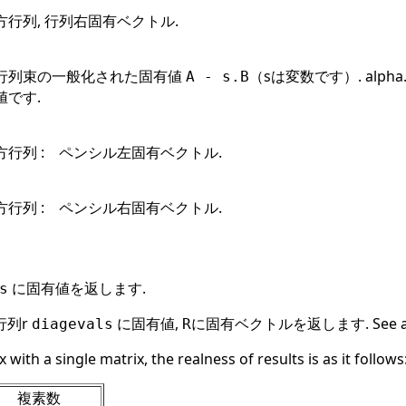
行列, 行列右固有ベクトル.
行列束の一般化された固有値
（sは変数です）. alph
A - s.B
値です.
行列 : ペンシル左固有ベクトル.
行列 : ペンシル右固有ベクトル.
に固有値を返します.
s
行列r
に固有値,
に固有ベクトルを返します. See a
diagevals
R
 with a single matrix, the realness of results is as it follows
複素数