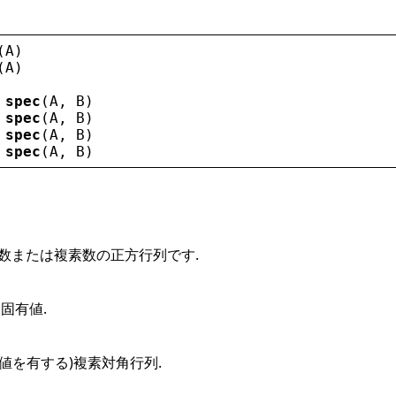
(
A
)
(
A
)
 
spec
(
A
, 
B
)
 
spec
(
A
, 
B
)
 
spec
(
A
, 
B
)
 
spec
(
A
, 
B
)
数または複素数の正方行列です.
固有値.
値を有する)複素対角行列.