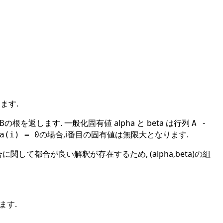
します.
の根を返します. 一般化固有値 alpha と beta は行列
B
A -
の場合,i番目の固有値は無限大となります.
a(i) = 0
に関して都合が良い解釈が存在するため, (alpha,beta)の組
ます.