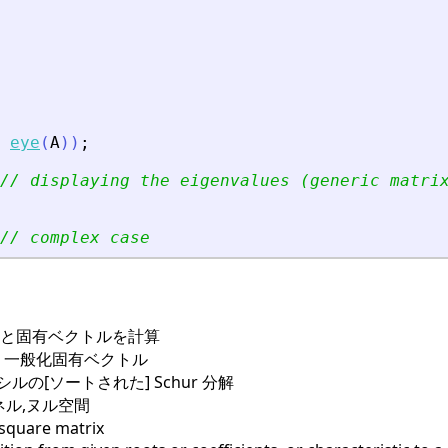
eye
(
A
)
)
;
// displaying the eigenvalues (generic matri
// complex case
値と固有ベクトルを計算
, 一般化固有ベクトル
ルの[ソートされた] Schur 分解
ネル,ヌル空間
square matrix