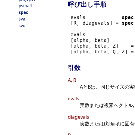
呼び出し手順
psmall
spec
evals
          = 
spec
sva
[
R
, 
diagevals
] = 
spec
svd
evals
               =
[
alpha
, 
beta
]       =
[
alpha
, 
beta
, 
Z
]    =
[
alpha
, 
beta
, 
Q
, 
Z
] =
引数
A, B
AとBは、同じサイズの実
evals
実数または複素ベクトル, 
diagevals
実数または(対角項に固有