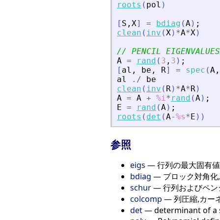
roots
(
pol
)
[
S
,
X
]
=
bdiag
(
A
)
;
clean
(
inv
(
X
)
*
A
*
X
)
// PENCIL EIGENVALUES
A
=
rand
(
3
,
3
)
;
[
al
,
be
,
R
]
=
spec
(
A
,
al
./
be
clean
(
inv
(
R
)
*
A
*
R
)
A
=
A
+
%i
*
rand
(
A
)
;
E
=
rand
(
A
)
;
roots
(
det
(
A
-
%s
*
E
)
)
参照
eigs
— 行列の最大固有
bdiag
— ブロック対角化
schur
— 行列およびペンシ
colcomp
— 列圧縮,カー
det
— determinant of a 