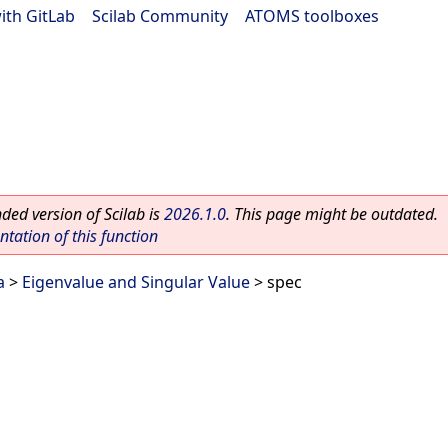
ith GitLab
|
Scilab Community
|
ATOMS toolboxes
ed version of Scilab is
2026.1.0
. This page might be outdated.
ation of this function
a
>
Eigenvalue and Singular Value
> spec