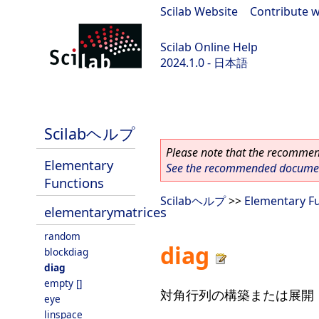
Scilab Website
|
Contribute w
Scilab Online Help
2024.1.0 - 日本語
scilab-2024.1.0
Scilabヘルプ
Please note that the recommend
Elementary
See the recommended document
Functions
Scilabヘルプ
>>
Elementary F
elementarymatrices
random
diag
blockdiag
diag
empty []
対角行列の構築または展開
eye
linspace