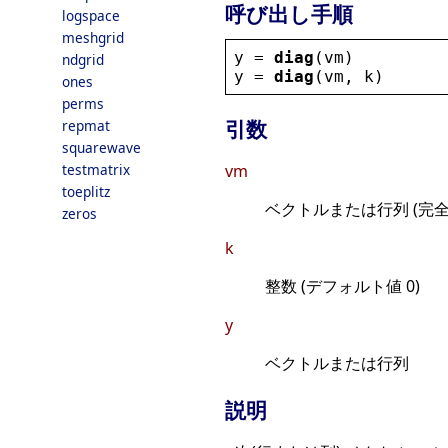
呼び出し手順
logspace
meshgrid
y
 = 
diag
(
vm
)
ndgrid
y
 = 
diag
(
vm
, 
k
)
ones
perms
引数
repmat
squarewave
testmatrix
vm
toeplitz
ベクトルまたは行列 (完
zeros
k
整数 (デフォルト値 0)
y
ベクトルまたは行列
説明