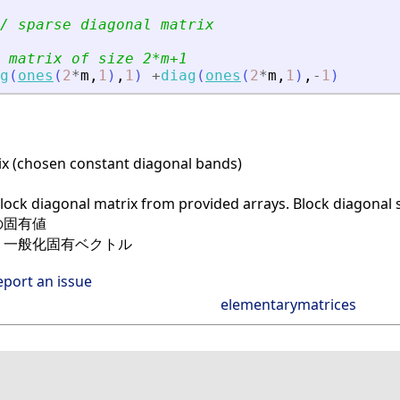
/ sparse diagonal matrix
 matrix of size 2*m+1
g
(
ones
(
2
*
m
,
1
)
,
1
)
+
diag
(
ones
(
2
*
m
,
1
)
,
-
1
)
ix (chosen constant diagonal bands)
lock diagonal matrix from provided arrays. Block diagonal
の固有値
, 一般化固有ベクトル
eport an issue
elementarymatrices