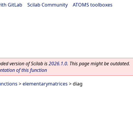
ith GitLab
|
Scilab Community
|
ATOMS toolboxes
ed version of Scilab is
2026.1.0
. This page might be outdated.
ation of this function
unctions
>
elementarymatrices
> diag