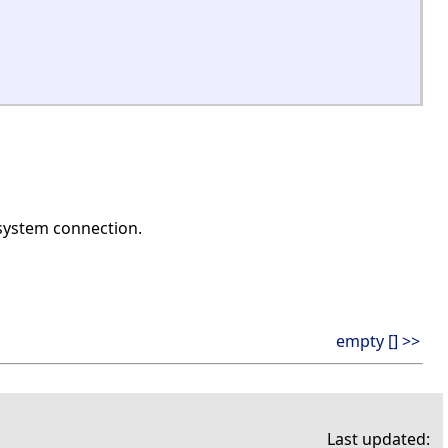
 system connection.
empty [] >>
Last updated: