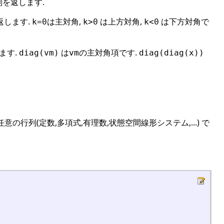
を返します.
返します.
は主対角,
は上方対角,
は下方対角で
k=0
k>0
k<0
ます.
は
の主対角項です.
diag(vm)
vm
diag(diag(x))
行列(定数,多項式,有理数,状態空間線形システム,...) で