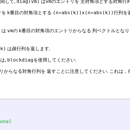
関して,
は
のエントリを 主対角項とする対角行列
diag(vm)
vm
リを k番目の対角項とする
行列を
(n+abs(k))x(n+abs(k))
は
の k番目の対角項のエントリからなる 列ベクトルとなり
)
vm
は疎行列を返します.
,k)
は,
を使用してください.
blockdiag
からなる対角行列を 返すことに注意してください. これは，任意の
onal