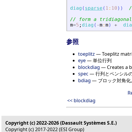
diag
(
sparse
(
1
:
10
)
)
/
// form a tridiagonal
m
=
5
;
diag
(
-
m
:
m
)
+
dia
参照
toeplitz
— Toeplitz matr
eye
— 単位行列
blockdiag
— Creates a b
spec
— 行列とペンシル
bdiag
— ブロック対角化
R
<< blockdiag
Copyright (c) 2022-2026 (Dassault Systèmes S.E.)
Copyright (c) 2017-2022 (ESI Group)