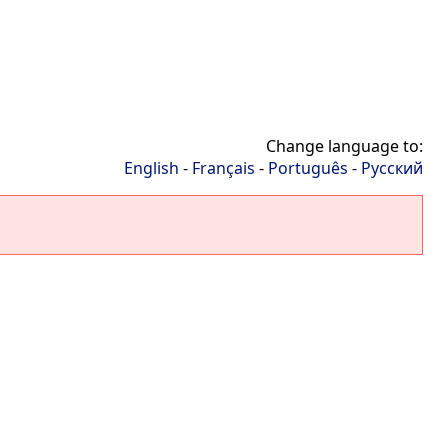
Change language to:
English
-
Français
-
Português
-
Русский