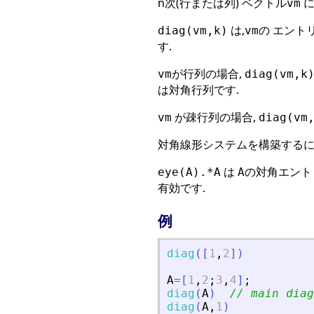
n次(行または列) ベクトル
に
vm
は,
の エント
diag(vm,k)
vm
す.
が行列の場合,
vm
diag(vm,k
は対角行列です.
が疎行列の場合,
vm
diag(vm
対角線形システムを構築するに
は
の対角エントリ
eye(A).*A
A
有効です.
例
diag
(
[
1
,
2
]
)
A
=
[
1
,
2
;
3
,
4
]
;
diag
(
A
)
// main diag
diag
(
A
,
1
)