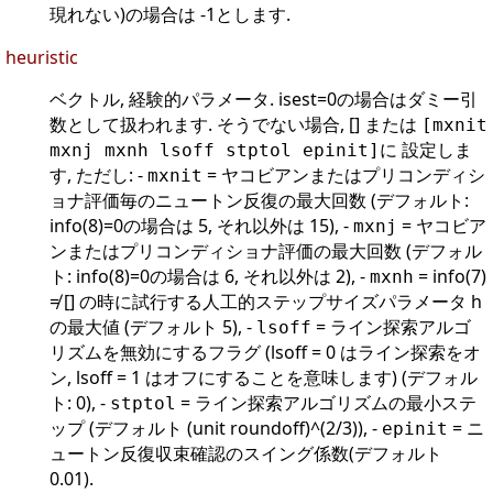
現れない)の場合は -1とします.
heuristic
ベクトル, 経験的パラメータ. isest=0の場合はダミー引
数として扱われます. そうでない場合, [] または
[mxnit
に 設定しま
mxnj mxnh lsoff stptol epinit]
す, ただし: -
= ヤコビアンまたはプリコンディシ
mxnit
ョナ評価毎のニュートン反復の最大回数 (デフォルト:
info(8)=0の場合は 5, それ以外は 15), -
= ヤコビア
mxnj
ンまたはプリコンディショナ評価の最大回数 (デフォル
ト: info(8)=0の場合は 6, それ以外は 2), -
= info(7)
mxnh
≠ [] の時に試行する人工的ステップサイズパラメータ h
の最大値 (デフォルト 5), -
= ライン探索アルゴ
lsoff
リズムを無効にするフラグ (lsoff = 0 はライン探索をオ
ン, lsoff = 1 はオフにすることを意味します) (デフォル
ト: 0), -
= ライン探索アルゴリズムの最小ステ
stptol
ップ (デフォルト (unit roundoff)^(2/3)), -
= ニ
epinit
ュートン反復収束確認のスイング係数(デフォルト
0.01).