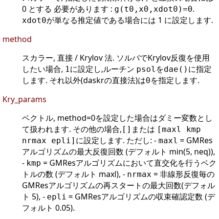
0 とする 必要があります :
.
g(t0,x0,xdot0)=0
が単なる推定値である場合には 1 に設定します.
xdot0
method
スカラー, 直接 / Krylov 法. ソルバでKrylov反復を使用
したい場合,
に設定し,ルーチン
を
に指定
1
psol
dae()
します. それ以外(daskrの直接法)は
を指定します.
0
Kry_params
ベクトル, method=0を設定した場合はダミー変数とし
て扱われます. その他の場合,
または
[]
[maxl kmp
に設定します. ただし: -
= GMRes
nrmax epli]
maxl
アルゴリズムの最大反復回数 (デフォルト min(5, neq)),
-
= GMResアルゴリズムにおいて直交化を行うベク
kmp
トルの数 (デフォルト maxl), -
= 非線形反復毎の
nrmax
GMResアルゴリズムの再スタートの最大回数(デフォル
ト 5), -
= GMResアルゴリズムの収束確認定数 (デ
epli
フォルト 0.05).