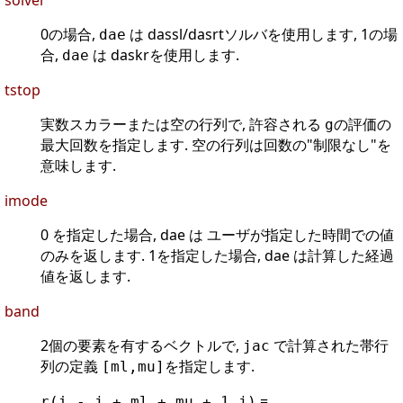
solver
0の場合,
は dassl/dasrtソルバを使用します, 1の場
dae
合,
は daskrを使用します.
dae
tstop
実数スカラーまたは空の行列で, 許容される
の評価の
g
最大回数を指定します. 空の行列は回数の"制限なし"を
意味します.
imode
0 を指定した場合, dae は ユーザが指定した時間での値
のみを返します. 1を指定した場合, dae は計算した経過
値を返します.
band
2個の要素を有するベクトルで,
で計算された帯行
jac
列の定義
を指定します.
[ml,mu]
=
r(i - j + ml + mu + 1,j)