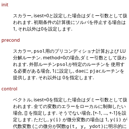
init
スカラー, isest=0と設定した場合はダミー引数として扱
われます. 初期条件の計算後にソルバを停止する場合は
1, それ以外は0を設定します.
precond
スカラー,
用のプリコンディショナ計算および LU
psol
分解ルーチン. method=0の場合,ダミー引数として扱わ
れます. 外部ルーチン
が特定のルーチンを 使用す
psol
る必要がある場合, 1に設定し,
に
ルーチンを
dae
pjac
提供します. それ以外は 0を指定します.
control
ベクトル, isest=0を指定した場合はダミー引数として扱
われます. 全ての変数のエラーをローカルに制御したい
場合, [] を指定します. そうでない場合, [+-1, ..., +-1]を設
定します. ただし,
が微分変数の場合は 1,
が
y(i)
y(i)
代数変数 (この微分が関数
に明示的に
g(t, y, ydot)