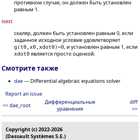
противном случае, он должен быть установлен
равным 1.
isest
скаляр, должен быть установлен равным 0, если
заданное исходное условие удовлетворяет
, и установлен равным 1, если
g(t0,x0,xdot0)=0
является просто оценкой.
xdot0
Смотрите также
dae
— Differential algebraic equations solver
Report an issue
Дифференциальные
diff
<< dae_root
уравнения
>>
Copyright (c) 2022-2026
(Dassault Systèmes S.E.)