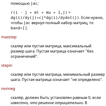
помощью
;
jac
=
r(i - j + ml + mu + 1,j)
. Если нужно,
dg(i)/dy(j)+cj*dg(i)/dydot(j)
чтобы
вернул полный набор матриц, то
jac
.
band=[]
maxstep
скаляр или пустая матрица, максимальный
размер шага. Пустая матрица означает "без
ограничений".
stepin
скаляр или пустая матрица, минимальный размер
шага. Пустая матрица означает "не определено".
nonneg
скаляр, должен быть установлен равным 0, если
известно, что решение отрицательно
. В