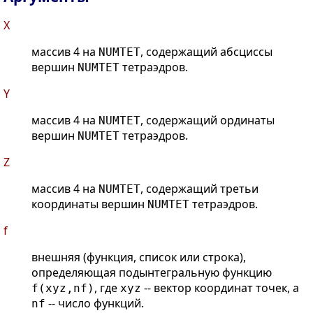
X
массив 4 на
, содержащий абсциссы
NUMTET
вершин
тетраэдров.
NUMTET
Y
массив 4 на
, содержащий ординаты
NUMTET
вершин
тетраэдров.
NUMTET
Z
массив 4 на
, содержащий третьи
NUMTET
координаты вершин
тетраэдров.
NUMTET
f
внешняя (функция, список или строка),
определяющая подынтегральную функцию
, где
-- вектор координат точек, а
f(xyz,nf)
xyz
-- число функций.
nf