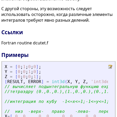
С другой стороны, эту возможность следует
использовать осторожно, когда различные элементы
интегралов требуют явно разных делений.
Сcылки
Fortran routine dcutet.f
Примеры
X
=
[
0
;
1
;
0
;
0
]
;
Y
=
[
0
;
0
;
1
;
0
]
;
Z
=
[
0
;
0
;
0
;
1
]
;
[
RESULT
,
ERROR
]
=
int3d
(
X
,
Y
,
Z
,
'
int3dex
'
)
// вычисляет подынтегральную функцию exp(x*
//тетраэдру (0.,0.,0.),(1.,0.,0.),(0.,1.,0.
//интеграция по кубу  -1
<
=x
<
=1;-1
<
=y
<
=1;-1
<
//  низ  -верх-   право    -лево-   перед  
X
=
[
0
,
0
,
0
,
0
,
0
,
0
,
0
,
0
,
0
,