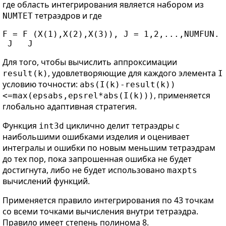
где область интегрирования является набором из
тетраэдров и где
NUMTET
F = F (X(1),X(2),X(3)), J = 1,2,...,NUMFUN.

Для того, чтобы вычислить аппроксимации
, удовлетворяющие для каждого элемента
result(k)
I
условию точности:
abs(I(k)-result(k))
, применяется
<=max(epsabs,epsrel*abs(I(k)))
глобально адаптивная стратегия.
Функция
циклично делит тетраэдры с
int3d
наибольшими ошибками изделия и оценивает
интегралы и ошибки по новым меньшим тетраэдрам
до тех пор, пока запрошенная ошибка не будет
достигнута, либо не будет использовано
maxpts
вычислений функций.
Применяется правило интегрирования по 43 точкам
со всеми точками вычисления внутри тетраэдра.
Правило имеет степень полинома 8.