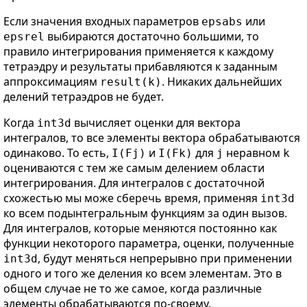
Если значения входных параметров
или
epsabs
выбираются достаточно большими, то
epsrel
правило интегрирования применяется к каждому
тетраэдру и результаты прибавляются к заданным
аппроксимациям
. Никаких дальнейших
result(k)
делений тетраэдров не будет.
Когда
вычисляет оценки для вектора
int3d
интегралов, то все элементы вектора обрабатываются
одинаково. То есть,
и
для
неравном
I(Fj)
I(Fk)
j
k
оцениваются с тем же самым делением области
интегрирования. Для интегралов с достаточной
схожестью мы може сберечь время, применяя
int3d
ко всем подынтегральным функциям за один вызов.
Для интегралов, которые меняются постоянно как
функции некоторого параметра, оценки, полученные
, будут меняться непрерывно при применении
int3d
одного и того же деления ко всем элементам. Это в
общем случае не то же самое, когда различные
элементы обрабатываются по-своему.