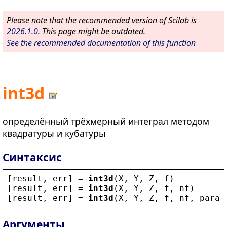
Please note that the recommended version of Scilab is
2026.1.0
. This page might be outdated.
See the recommended documentation of this function
int3d
определённый трёхмерный интеграл методом
квадратуры и кубатуры
Синтаксис
[
result
, 
err
] = 
int3d
(
X
, 
Y
, 
Z
, 
f
)
[
result
, 
err
] = 
int3d
(
X
, 
Y
, 
Z
, 
f
, 
nf
)
[
result
, 
err
] = 
int3d
(
X
, 
Y
, 
Z
, 
f
, 
nf
, 
param
Аргументы