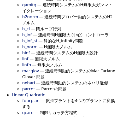
gamitg
—
連続時間システムのH無限大ガンマ・
イタレーション
h2norm
—
連続時間プロパー動的システムのH2
ノルム
h_cl
—
閉ループ行列
h_inf
—
連続時間H無限大 (中心) コントローラ
h_inf_st
—
静的なH_infinity問題
h_norm
—
H無限大ノルム
hinf
—
連続時間システムのH無限大設計
linf
—
無限大ノルム
linfn
—
無限大ノルム
macglov
—
連続時間動的システムのMac Farlane
Glover 問題
nehari
—
連続時間動的システムのネハリ近似
parrot
—
Parrotの問題
Linear Quadratic
fourplan
—
拡張プラントを4つのプラントに変換
する
gcare
—
制御リカッチ方程式