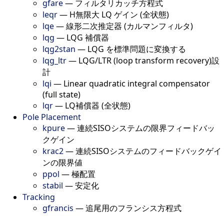
gfare
—
フィルタリカッチ方程式
leqr
—
H無限大 LQ ゲイン (全状態)
lqe
—
線形二次推定器 (カルマンフィルタ)
lqg
—
LQG 補償器
lqg2stan
—
LQG を標準問題に変換する
lqg_ltr
—
LQG/LTR (loop transform recovery)設
計
lqi
—
Linear quadratic integral compensator
(full state)
lqr
—
LQ補償器 (全状態)
Pole Placement
kpure
—
連続SISOシステムの限界フィードバッ
クゲイン
krac2
—
連続SISOシステムのフィードバックゲイ
ンの限界値
ppol
—
極配置
stabil
—
安定化
Tracking
gfrancis
—
追尾用のフランシス方程式