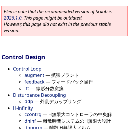
Please note that the recommended version of Scilab is
2026.1.0
. This page might be outdated.
However, this page did not exist in the previous stable
version.
Control Design
Control Loop
augment
—
拡張プラント
feedback
—
フィードバック操作
lft
—
線形分数変換
Disturbance Decoupling
ddp
—
外乱デカップリング
H-infinity
ccontrg
—
H無限大コントローラの中央解
dhinf
—
離散時間システムのH無限大設計
dhnorm
—
離散 H無限大ノルム