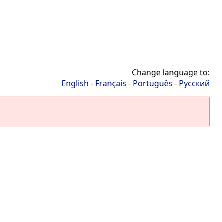
Change language to:
English
-
Français
-
Português
-
Русский