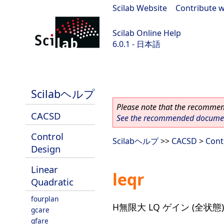
Scilab Website
|
Contribute w
Scilab Online Help
6.0.1 - 日本語
Scilab 6.0.1
Scilabヘルプ
Please note that the recommend
CACSD
See the recommended document
Control
Scilabヘルプ
>>
CACSD
>
Cont
Design
Linear
leqr
Quadratic
fourplan
H無限大 LQ ゲイン (全状態)
gcare
gfare