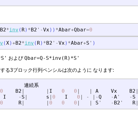
B2
*
inv
(
R
)
*
B2
'
-
Vx
)
)
*
Abar
+
Qbar
=
0
v
(
X
)
+
B2
*
inv
(
R
)
*
B2
'
-
Vx
)
*
Abar
+
S
'
)
および
*S'
Qbar=Q-S*inv(R)*S'
する3ブロック行列ペンシルは次のように なります:
連
続
系
0
B2
|
|
I
0
0
|
|
A
Vx
B2
I
-
S
|
s
|
0
I
0
|
-
|
-
Q
-
A
'
-
S
0
R
|
|
0
0
0
|
|
S
'
-
B2
'
R