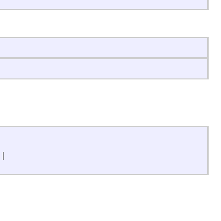
|
|
|