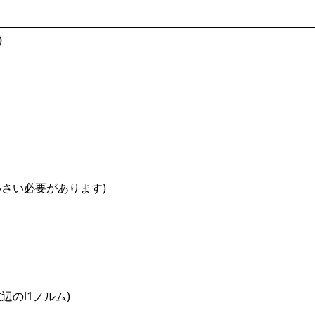
)
小さい必要があります)
辺のl1ノルム)