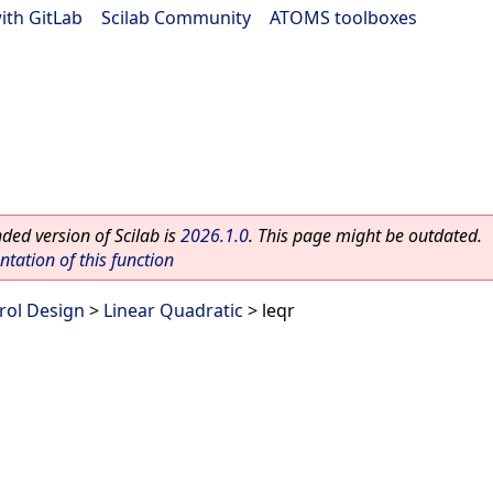
ith GitLab
|
Scilab Community
|
ATOMS toolboxes
ed version of Scilab is
2026.1.0
. This page might be outdated.
ation of this function
rol Design
>
Linear Quadratic
> leqr