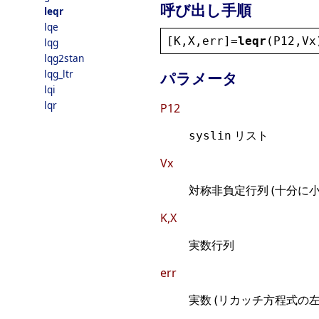
呼び出し手順
leqr
lqe
[
K
,
X
,
err
]=
leqr
(
P12
,
Vx
lqg
lqg2stan
lqg_ltr
パラメータ
lqi
lqr
P12
リスト
syslin
Vx
対称非負定行列 (十分に
K,X
実数行列
err
実数 (リカッチ方程式の左