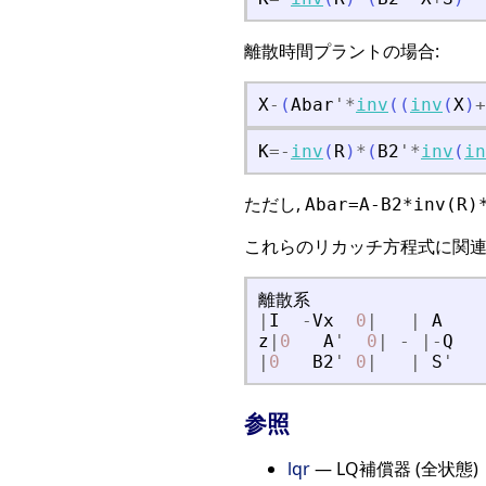
離散時間プラントの場合:
X
-
(
Abar
'
*
inv
(
(
inv
(
X
)
+
K
=
-
inv
(
R
)
*
(
B2
'
*
inv
(
in
ただし,
Abar=A-B2*inv(R)
これらのリカッチ方程式に関連
離
散
系
|
I
-
Vx
0
|
|
A
z
|
0
A
'
0
|
-
|
-
Q
|
0
B2
'
0
|
|
S
'
参照
lqr
— LQ補償器 (全状態)