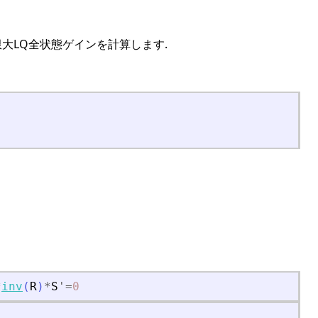
限大LQ全状態ゲインを計算します.
*
inv
(
R
)
*
S
'
=
0