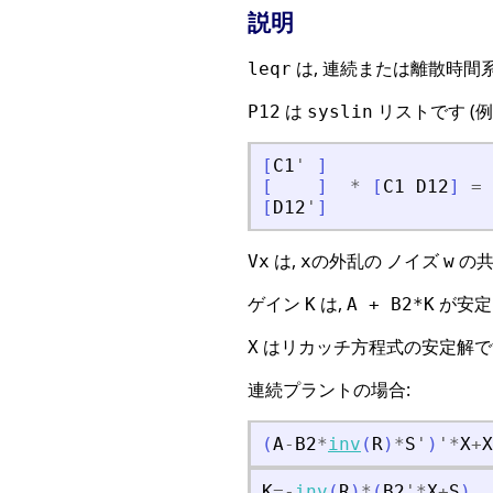
説明
は, 連続または離散時間
leqr
は
リストです (例
P12
syslin
[
C1
'
]
[
]
*
[
C1
D12
]
=
[
D12
'
]
は,
の外乱の ノイズ
の共
Vx
x
w
ゲイン
は,
が安定
K
A + B2*K
はリカッチ方程式の安定解で
X
連続プラントの場合:
(
A
-
B2
*
inv
(
R
)
*
S
'
)
'
*
X
+
X
K
=
-
inv
(
R
)
*
(
B2
'
*
X
+
S
)