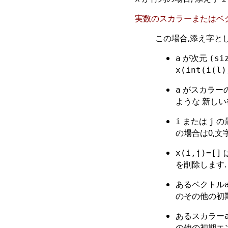
実数のスカラーまたはベ
この場合,添え字と
が次元
a
(si
x(int(i(l)
がスカラー
a
ような 新し
または
の
i
j
の場合は0,文
x(i,j)=[]
を削除します.
あるベクトル
のその他の初
あるスカラー
の他の初期エ