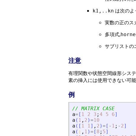
は次のよう
k1,..kn
実数の正のス
多項式,
horne
サブリストの
注意
有理関数や状態空間線形システ
素の挿入には使用できない可能性
例
// MATRIX CASE
a
=
[
1
2
3
;
4
5
6
]
a
(
1
,
2
)
=
10
a
(
[
1
1
]
,
2
)
=
[
-
1
;
-
2
]
a
(
:
,
1
)
=
[
8
;
5
]