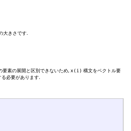
の大きさです.
の要素の展開と区別できないため,
構文をベクトル要
x(i)
する必要があります.