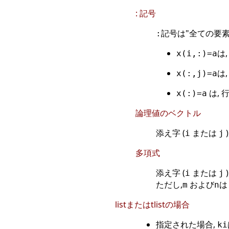
: 記号
記号は"全ての要素
:
は
x(i,:)=a
は
x(:,j)=a
は, 
x(:)=a
論理値のベクトル
添え字 (
または
i
j
多項式
添え字 (
または
i
j
ただし,
および
m
n
listまたはtlistの場合
指定された場合,
ki