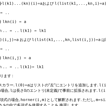
令
および
l(k1)...(kn)(i)=a
l(list(k1,...,kn,i)=a
 = ..
)
lkn(i) = a
n
.. = ..
l(k1) = lk1
および
は
)(i,j)=a
l(list(k1,...,kn,list(i,j))=a
 = ..
)
lkn(i,j) = a
n
.. = ..
l(k1)= lk1
ます :
スカラー.
はリストの"左"にエントリを追加します.
l(0)=a
l(
の場合,
は長さ0のエントリ(未定義)で事前に拡張されます.
l
l(i
項式の場合,
として解釈されます. ただし,
horner(i,m)
m=si
,
の中で多項式を使用することを 推奨します.
$