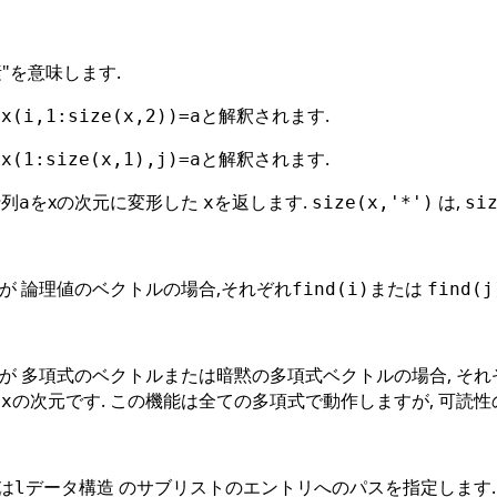
"を意味します.
,
と解釈されます.
x(i,1:size(x,2))=a
,
と解釈されます.
x(1:size(x,1),j)=a
行列
をxの次元に変形した
を返します.
は,
a
x
size(x,'*')
si
)が 論理値のベクトルの場合,それぞれ
または
find(i)
find(j
)が 多項式のベクトルまたは暗黙の多項式ベクトルの場合, そ
は
の次元です. この機能は全ての多項式で動作しますが, 可読性
x
は
データ構造 のサブリストのエントリへのパスを指定します.
l