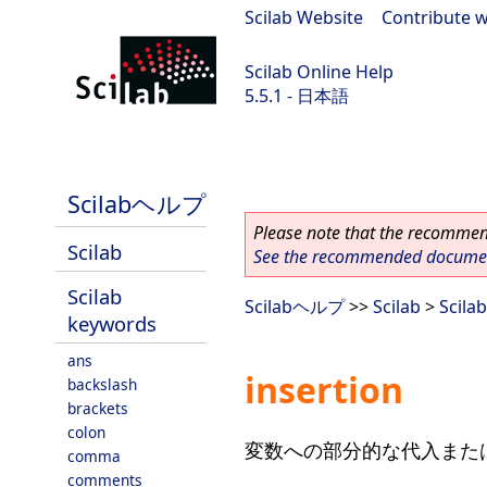
Scilab Website
|
Contribute w
Scilab Online Help
5.5.1 - 日本語
Scilab 5.5.1
Scilabヘルプ
Please note that the recommend
Scilab
See the recommended document
Scilab
Scilabヘルプ
>>
Scilab
>
Scila
keywords
ans
insertion
backslash
brackets
colon
変数への部分的な代入また
comma
comments