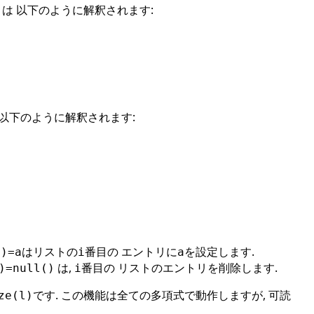
は 以下のように解釈されます:
)
以下のように解釈されます:
はリストの
番目の エントリに
を設定します.
i)=a
i
a
は,
番目の リストのエントリを削除します.
)=null()
i
です. この機能は全ての多項式で動作しますが, 可読
ze(l)