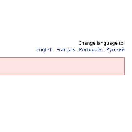
Change language to:
English
-
Français
-
Português
-
Русский