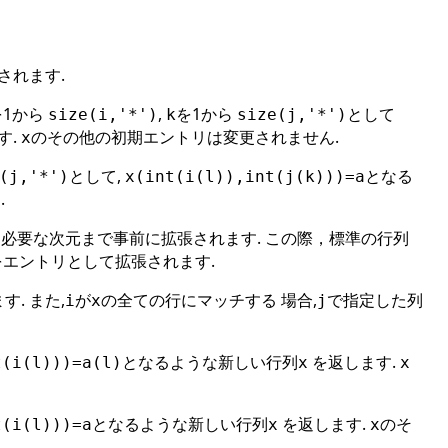
されます.
を1から
,
を1から
として
size(i,'*')
k
size(j,'*')
す.
のその他の初期エントリは変更されません.
x
として,
となる
(j,'*')
x(int(i(l)),int(j(k)))=a
.
,必要な次元まで事前に拡張されます. この際，標準の行列
,をエントリとして拡張されます.
. また,
が
の全ての行にマッチする 場合,
で指定した列
i
x
j
となるような新しい行列
を返します.
t(i(l)))=a(l)
x
x
となるような新しい行列
を返します.
のそ
t(i(l)))=a
x
x