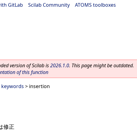
ith GitLab
|
Scilab Community
|
ATOMS toolboxes
ed version of Scilab is
2026.1.0
. This page might be outdated.
ation of this function
b keywords
> insertion
は修正