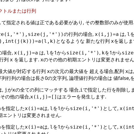
クトルまたは行列
して指定される値は正である必要があり, その整数部のみが使用
の行列の場合,
は,
ze(i,'*'),size(j,'*'))
x(i,j)=a
l
となるような 新たな行列
を返しま
),int(j(k)))=a(l,k)
x
の場合,
は,
を1から
,
を1から
x(i,j)=a
l
size(i,'*')
k
size
い行列
を返します.
のその他の初期エントリは変更されません
x
x
最大値が対応する行列
の次元の最大値を 超える場合,配列
は
x
x
字列行列の場合は長さ0の文字列, 論理値行列の場合は 値false
は,
が
の全ての列にマッチする 場合,
で指定した行を削除します
j
x
i
 その他の場合,
はエラーを発生します.
x(i,j)=[]
を指定した
は,
を1から
として,
a
x(i)=a
l
size(i,'*')
x(in
期エントリは変更されません.
を指定した
は,
を1から
として,
a
x(i)=a
l
size(i,'*')
x(in
ントリは変更されません.