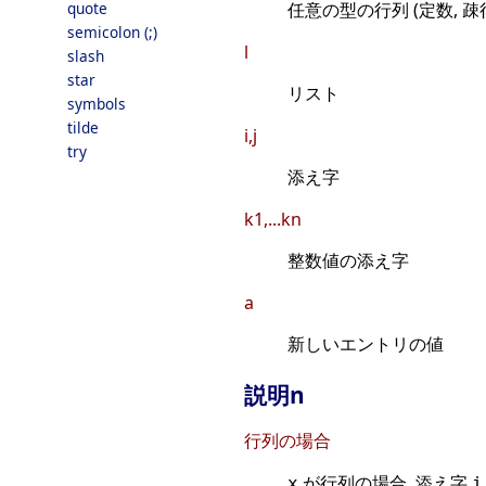
quote
任意の型の行列 (定数, 疎行列
semicolon (;)
l
slash
star
リスト
symbols
tilde
i,j
try
添え字
k1,...kn
整数値の添え字
a
新しいエントリの値
説明n
行列の場合
が行列の場合, 添え字
x
i