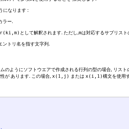
になります :
カラー.
として解釈されます. ただし,
は対応するサブリスト
r(ki,m)
m
エントリ名を指す文字列.
ムのようにソフトウエアで作成される行列の型の場合, リスト
が あります. この場合,
または
構文を使用
x(1,j)
x(i,1)