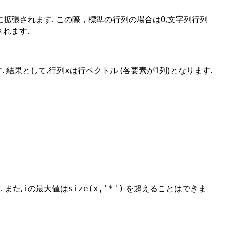
に拡張されます. この際，標準の行列の場合は0,文字列行列
されます.
. 結果として,行列
は行ベクトル (各要素が1列)となります.
x
 また,
の最大値は
を超えることはできま
i
size(x,'*')