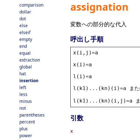
assignation
comparison
dollar
dot
変数への部分的な代入
else
elseif
呼出し手順
empty
end
x
(
i
,
j
)=
a
equal
extraction
x
(
i
)=
a
global
hat
l
(
i
)=
a
insertion
left
l
(
k1
)...(
kn
)(
i
)=
a
 また
less
l
(
k1
)...(
kn
)(
i
,
j
)=
a
 
minus
not
parentheses
引数
percent
plus
x
power