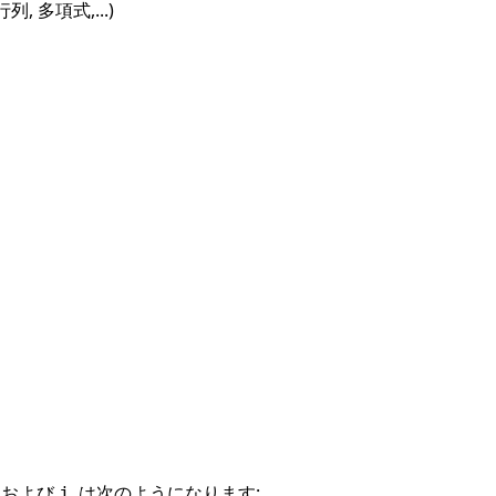
, 多項式,...)
および
, は次のようになります:
j