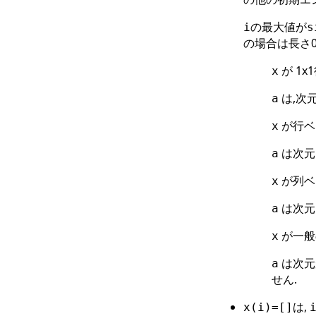
の最大値が
i
s
の場合は長さ0
が 1x
x
は,次
a
が行ベ
x
は次元
a
が列ベ
x
は次元
a
が一般
x
は次元
a
せん.
は,
x(i)=[]