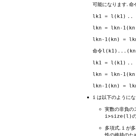
可能になります. 命
lk1 = l(k1)
..
lkn = lkn-1(kn
lkn-1(kn) = lk
命令
l(k1)...(kn
lk1 = l(k1)
..
lkn = lkn-1(kn
lkn-1(kn) = lk
は以下のようになり
i
実数の非負の
i>size(l)
多項式.
が多
i
性の維持のため