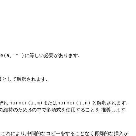
に等しい必要があります.
ze(a,'*')
として解釈されます.
)
れぞれ
または
と解釈されます.
horner(i,m)
horner(j,n)
の維持のため,
の中で多項式を使用することを 推奨します.
$
 これにより,中間的なコピーをすることなく再帰的な挿入が