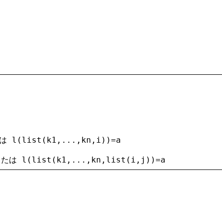
は 
l
(
list
(
k1
,...,
kn
,
i
))=
a
または 
l
(
list
(
k1
,...,
kn
,
list
(
i
,
j
))=
a