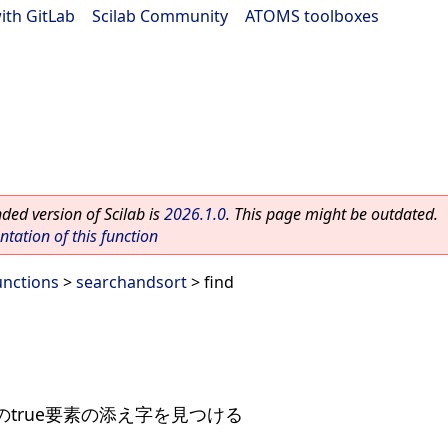
ith GitLab
|
Scilab Community
|
ATOMS toolboxes
ed version of Scilab is
2026.1.0
. This page might be outdated.
ation of this function
unctions
>
searchandsort
> find
true要素の添え字を見つける