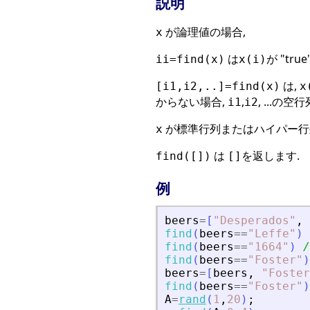
説明
が論理値の場合,
x
は
が "tru
ii=find(x)
x(i)
は,
[i1,i2,..]=find(x)
x
からない場合,
,
, ...の
i1
i2
が標準行列またはハイパー行
x
は
を返します.
find([])
[]
例
beers
=
[
"
Desperados
"
,
find
(
beers
==
"
Leffe
"
)
find
(
beers
==
"
1664
"
)
/
find
(
beers
==
"
Foster
"
)
beers
=
[
beers
,
"
Foster
find
(
beers
==
"
Foster
"
)
A
=
rand
(
1
,
20
)
;