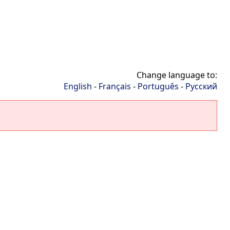
Change language to:
English
-
Français
-
Português
-
Русский