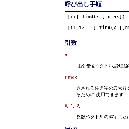
呼び出し手順
[
ii
]=
find
(
x
 [,
nmax
])
[
i1
,
i2
,..]=
find
(
x
 [,
n
引数
x
は論理値ベクトル,論理値
nmax
返される添え字の最大数を
るために 使用できます.
ii, i1, i2, ..
整数ベクトルの添字また