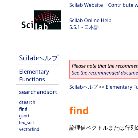
Scilab Website
|
Contribute w
Scilab Online Help
5.5.1 - 日本語
Scilab 5.5.1
Scilabヘルプ
Please note that the recommend
Elementary
See the recommended document
Functions
Scilabヘルプ
>>
Elementary F
searchandsort
dsearch
find
find
gsort
lex_sort
論理値ベクトルまたは行列の
vectorfind