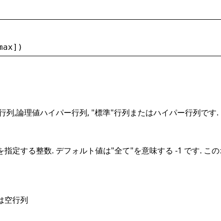
max
])
行列,論理値ハイパー行列, "標準"行列またはハイパー行列です.
指定する整数. デフォルト値は"全て"を意味する -1 です. 
は空行列