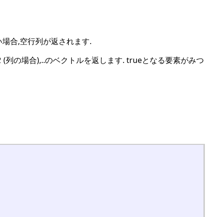
い場合,空行列が返されます.
(列の場合),..のベクトルを返します. trueとなる要素がみつ
2