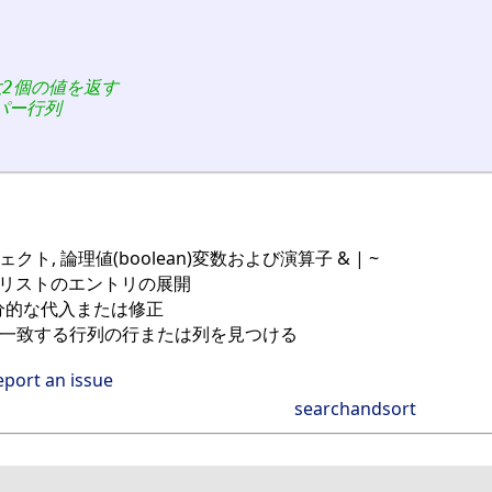
大2個の値を返す
パー行列
ジェクト, 論理値(boolean)変数および演算子 & | ~
びリストのエントリの展開
分的な代入または修正
に一致する行列の行または列を見つける
eport an issue
searchandsort