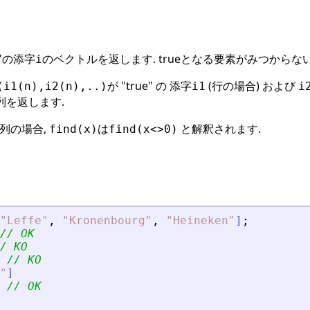
e"の添字
のベクトルを返します. trueとなる要素がみつからな
i
が "true" の 添字
(行の場合) および
(i1(n),i2(n),..)
i1
i
空行列を返します.
列の場合,
は
と解釈されます.
find(x)
find(x<>0)
"
Leffe
"
,
"
Kronenbourg
"
,
"
Heineken
"
]
;
// OK
/ KO
// KO
"
]
// OK