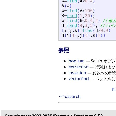
w
=
find
(
A
<
0.4
)
A
(
w
)
w
=
find
(
A
>
100
)
B
=
rand
(
1
,
20
)
;
w
=
find
(
B
<
0.4
,
2
)
//最
H
=
rand
(
4
,
3
,
5
)
;
//ハイ
[
i
,
j
,
k
]
=
find
(
H
>
0.9
)
H
(
i
(
1
)
,
j
(
1
)
,
k
(
1
)
)
参照
boolean
— Scilab オブ
extraction
— 行列およ
insertion
— 変数への部
vectorfind
— ベクトル
R
<< dsearch
Copyright (c) 2022-2026 (Dassault Systèmes S.E.)