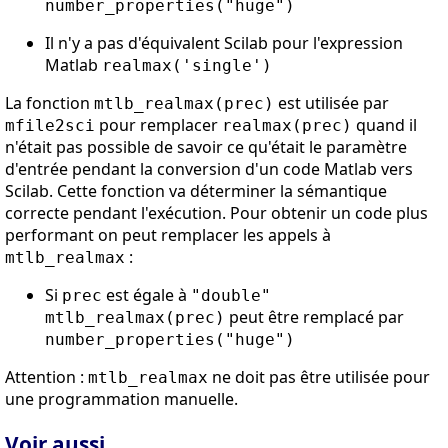
number_properties("huge")
Il n'y a pas d'équivalent Scilab pour l'expression
Matlab
realmax('single')
La fonction
est utilisée par
mtlb_realmax(prec)
pour remplacer
quand il
mfile2sci
realmax(prec)
n'était pas possible de savoir ce qu'était le paramètre
d'entrée pendant la conversion d'un code Matlab vers
Scilab. Cette fonction va déterminer la sémantique
correcte pendant l'exécution. Pour obtenir un code plus
performant on peut remplacer les appels à
:
mtlb_realmax
Si
est égale à
prec
"double"
peut être remplacé par
mtlb_realmax(prec)
number_properties("huge")
Attention :
ne doit pas être utilisée pour
mtlb_realmax
une programmation manuelle.
Voir aussi