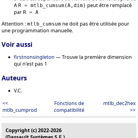
A
peut être remplacé
R = mtlb_cumsum(A,dim)
par
R = A
Attention :
ne doit pas être utilisée pour
mtlb_cumsum
une programmation manuelle.
Voir aussi
firstnonsingleton
— Trouve la première dimension
qui n'est pas 1
Auteurs
V.C.
<<
Fonctions de
mtlb_dec2hex
mtlb_cumprod
compatibilité
>>
Copyright (c) 2022-2026
(Dassault Systèmes S.E.)