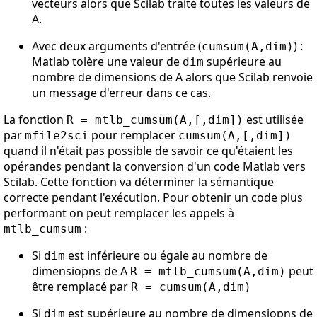
vecteurs alors que Scilab traite toutes les valeurs de
A.
Avec deux arguments d'entrée (
) :
cumsum(A,dim)
Matlab tolère une valeur de
supérieure au
dim
nombre de dimensions de A alors que Scilab renvoie
un message d'erreur dans ce cas.
La fonction
est utilisée
R = mtlb_cumsum(A,[,dim])
par
pour remplacer
mfile2sci
cumsum(A,[,dim])
quand il n'était pas possible de savoir ce qu'étaient les
opérandes pendant la conversion d'un code Matlab vers
Scilab. Cette fonction va déterminer la sémantique
correcte pendant l'exécution. Pour obtenir un code plus
performant on peut remplacer les appels à
:
mtlb_cumsum
Si
est inférieure ou égale au nombre de
dim
dimensiopns de A
peut
R = mtlb_cumsum(A,dim)
être remplacé par
R = cumsum(A,dim)
Si
est supérieure au nombre de dimensiopns de
dim