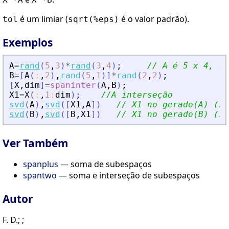
é um limiar (
é o valor padrão).
tol
sqrt(%eps)
Exemplos
A
=
rand
(
5
,
3
)
*
rand
(
3
,
4
)
;
// A é 5 x 4, ra
B
=
[
A
(
:
,
2
)
,
rand
(
5
,
1
)
]
*
rand
(
2
,
2
)
;
[
X
,
dim
]
=
spaninter
(
A
,
B
)
;
X1
=
X
(
:
,
1
:
dim
)
;
//A interseção
svd
(
A
)
,
svd
(
[
X1
,
A
]
)
// X1 no gerado(A) (sp
svd
(
B
)
,
svd
(
[
B
,
X1
]
)
// X1 no gerado(B) (sp
Ver Também
spanplus
— soma de subespaços
spantwo
— soma e interseção de subespaços
Autor
F. D.; ;