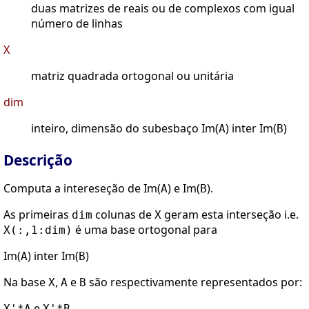
duas matrizes de reais ou de complexos com igual
número de linhas
X
matriz quadrada ortogonal ou unitária
dim
inteiro, dimensão do subesbaço Im(
) inter Im(
)
A
B
Descrição
Computa a intereseção de Im(
) e Im(
).
A
B
As primeiras
colunas de
geram esta interseção i.e.
dim
X
é uma base ortogonal para
X(:,1:dim)
Im(
) inter Im(
)
A
B
Na base
,
e
são respectivamente representados por:
X
A
B
e
.
X'*A
X'*B