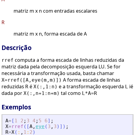
matriz m x n com entradas escalares
R
matriz m x n, forma escada de A
Descrição
computa a forma escada de linhas reduzidas da
rref
matriz dada pela decomposição esquerda LU. Se for
necessária a transformação usada, basta chamar
A forma escada de linhas
X=rref([A,eye(m,m)])
reduzidas
é
e a transformação esquerda
ié
R
X(:,1:n)
L
dada por
tal como
X(:,n+1:n+m)
L*A=R
Exemplos
A
=
[
1
2
;
3
4
;
5
6
]
;
X
=
rref
(
[
A
,
eye
(
3
,
3
)
]
)
;
R
=
X
(
:
,
1
:
2
)