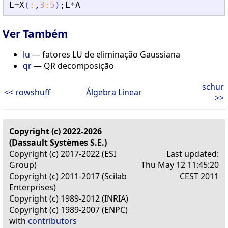
L
=
X
(
:
,
3
:
5
)
;
L
*
A
Ver Também
lu
— fatores LU de eliminação Gaussiana
qr
— QR decomposição
schur
<< rowshuff
Álgebra Linear
>>
Copyright (c) 2022-2026
(Dassault Systèmes S.E.)
Copyright (c) 2017-2022 (ESI
Last updated:
Group)
Thu May 12 11:45:20
Copyright (c) 2011-2017 (Scilab
CEST 2011
Enterprises)
Copyright (c) 1989-2012 (INRIA)
Copyright (c) 1989-2007 (ENPC)
with
contributors