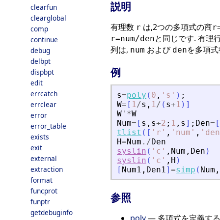
説明
clearfun
clearglobal
有理数
は,2つの多項式の商
r
r
comp
と同じです. 有理
r=num/den
continue
列は,
および
を多項式
num
den
debug
delbpt
例
dispbpt
edit
errcatch
s
=
poly
(
0
,
'
s
'
)
;
errclear
W
=
[
1
/
s
,
1
/
(
s
+
1
)
]
W
'
*
W
error
Num
=
[
s
,
s
+
2
;
1
,
s
]
;
Den
=
[
error_table
tlist
(
[
'
r
'
,
'
num
'
,
'
den
exists
H
=
Num
./
Den
exit
syslin
(
'
c
'
,
Num
,
Den
)
external
syslin
(
'
c
'
,
H
)
extraction
[
Num1
,
Den1
]
=
simp
(
Num
,
format
funcprot
参照
funptr
getdebuginfo
poly
— 多項式を定義す