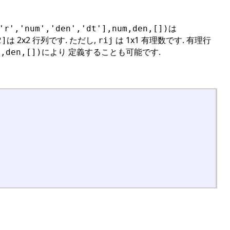
は
'r','num','den','dt'],num,den,[])
は 2x2 行列です. ただし,
は 1x1 有理数です. 有理行
2]
rij
により 定義することも可能です.
m,den,[])