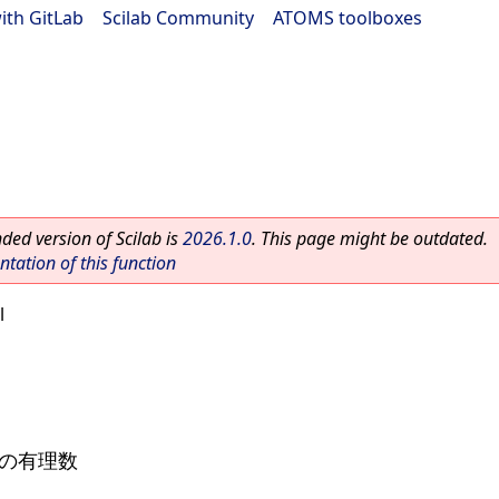
ith GitLab
|
Scilab Community
|
ATOMS toolboxes
ed version of Scilab is
2026.1.0
. This page might be outdated.
ation of this function
l
abの有理数