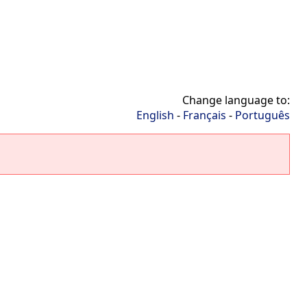
Change language to:
English
-
Français
-
Português