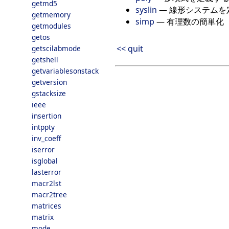
getmd5
syslin
— 線形システムを
getmemory
simp
— 有理数の簡単化
getmodules
getos
<< quit
getscilabmode
getshell
getvariablesonstack
getversion
gstacksize
ieee
insertion
intppty
inv_coeff
iserror
isglobal
lasterror
macr2lst
macr2tree
matrices
matrix
mode