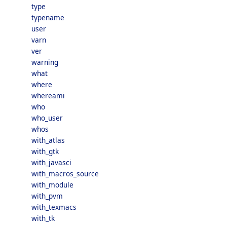
type
typename
user
varn
ver
warning
what
where
whereami
who
who_user
whos
with_atlas
with_gtk
with_javasci
with_macros_source
with_module
with_pvm
with_texmacs
with_tk