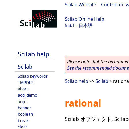
Scilab Website
|
Contribute w
Scilab Online Help
5.3.1 - 日本語
Scilab 5.3.1
Scilab help
Please note that the recommend
Scilab
See the recommended document
Scilab keywords
Scilab help
>>
Scilab
> rationa
TMPDIR
abort
add_demo
rational
argn
banner
boolean
Scilab オブジェクト, Scil
break
clear