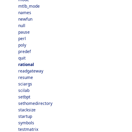
mtlb_mode
names
newfun
null
pause
perl
poly
predef
quit
rational
readgateway
resume
sciargs
scilab
setbpt
sethomedirectory
stacksize
startup
symbols
testmatrix