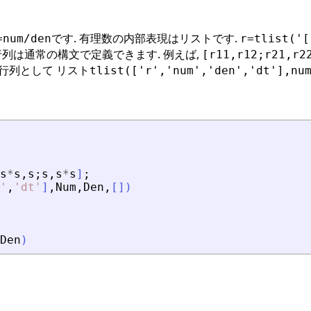
です. 有理数の内部表現はリストです.
=num/den
r=tlist('[
行列は通常の構文で定義できます. 例えば,
[r11,r12;r21,r2
行列として リスト
tlist(['r','num','den','dt'],nu
s
*
s
,
s
;
s
,
s
*
s
]
;
'
,
'
dt
'
]
,
Num
,
Den
,
[
]
)
Den
)
る