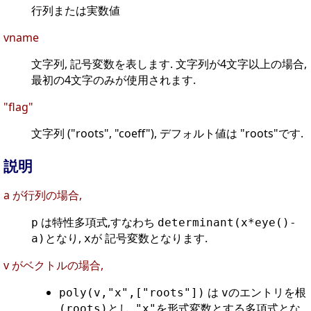
行列または実数値
vname
文字列, 記号変数を表します. 文字列が4文字以上の場合,
最初の4文字のみが使用されます.
"flag"
文字列 ("roots", "coeff"), デフォルト値は "roots"です.
説明
a が行列の場合,
は特性多項式,すなわち
p
determinant(x*eye()-
となり,
が 記号変数となります.
a)
x
v がベクトルの場合,
は
のエントリを
poly(v,"x",["roots"])
v
根
とし,
を形式変数とする多項式とな
(roots)
"x"