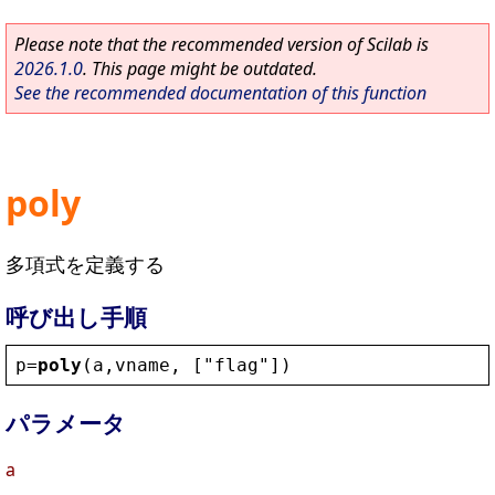
Please note that the recommended version of Scilab is
2026.1.0
. This page might be outdated.
See the recommended documentation of this function
poly
多項式を定義する
呼び出し手順
p
=
poly
(
a
,
vname
, [
"
flag
"
])
パラメータ
a