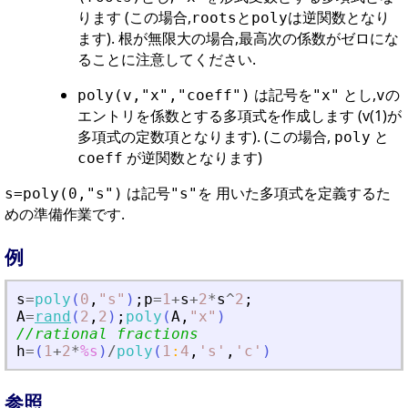
ります (この場合,
と
は逆関数となり
roots
poly
ます). 根が無限大の場合,最高次の係数がゼロにな
ることに注意してください.
は記号を
とし,
の
poly(v,"x","coeff")
"x"
v
エントリを係数とする多項式を作成します (v(1)が
多項式の定数項となります). (この場合,
と
poly
が逆関数となります)
coeff
は記号
を 用いた多項式を定義するた
s=poly(0,"s")
"s"
めの準備作業です.
例
s
=
poly
(
0
,
"
s
"
)
;
p
=
1
+
s
+
2
*
s
^
2
;
A
=
rand
(
2
,
2
)
;
poly
(
A
,
"
x
"
)
//rational fractions
h
=
(
1
+
2
*
%s
)
/
poly
(
1
:
4
,
'
s
'
,
'
c
'
)
参照