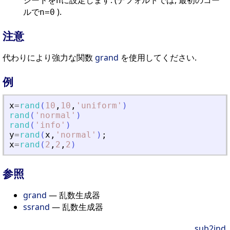
シードを
に設定します. (デフォルトでは, 最初のコー
n
ルで
).
n=0
注意
代わりにより強力な関数
grand
を使用してください.
例
x
=
rand
(
10
,
10
,
'
uniform
'
)
rand
(
'
normal
'
)
rand
(
'
info
'
)
y
=
rand
(
x
,
'
normal
'
)
;
x
=
rand
(
2
,
2
,
2
)
参照
grand
— 乱数生成器
ssrand
— 乱数生成器
sub2ind