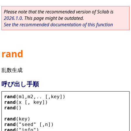
Please note that the recommended version of Scilab is
2026.1.0
. This page might be outdated.
See the recommended documentation of this function
rand
乱数生成
呼び出し手順
rand
(
m1
,
m2
,.. [,
key
])
rand
(
x
 [, 
key
])
rand
()
rand
(
key
)
rand
(
"
seed
"
 [,
n
])
rand
(
"
info
"
)