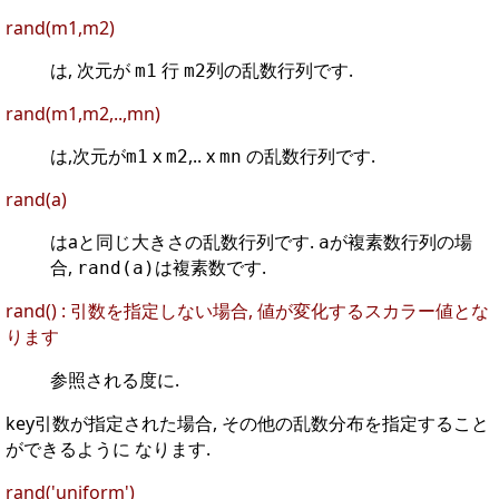
rand(m1,m2)
は, 次元が
行
列の乱数行列です.
m1
m2
rand(m1,m2,..,mn)
は,次元が
x
,.. x
の乱数行列です.
m1
m2
mn
rand(a)
はaと同じ大きさの乱数行列です.
が複素数行列の場
a
合,
は複素数です.
rand(a)
rand() : 引数を指定しない場合, 値が変化するスカラー値とな
ります
参照される度に.
key引数が指定された場合, その他の乱数分布を指定すること
ができるように なります.
rand('uniform')