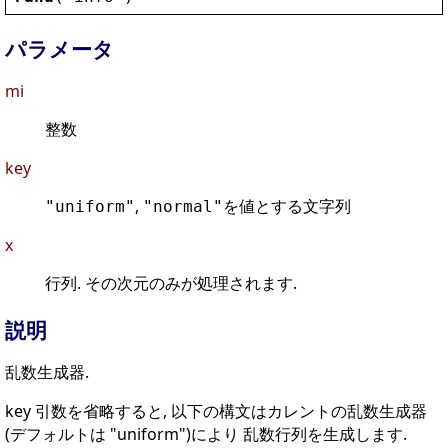
パラメータ
mi
整数
key
,
を値とする文字列
"uniform"
"normal"
x
行列. その次元のみが処理されます.
説明
乱数生成器.
key 引数を省略すると, 以下の構文はカレントの乱数生成器
(デフォルトは "uniform")により 乱数行列を生成します.