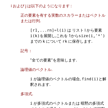
i および j は以下のようになります :
正の要素を有する実数のスカラーまたはベクトル
または行列.
は リスト l から要素
[r1,...rn]=l(i)
を展開し,これを 1から
i(k)
size(i,'*')
までの
について
に保存します.
k
rk
記号
:
"全ての要素"を意味します.
論理値のベクトル.
が論理値のベクトルの場合,
と解
i
find(i)
釈されます.
多項式.
が多項式のベクトルまたは 暗黙の多項式
i