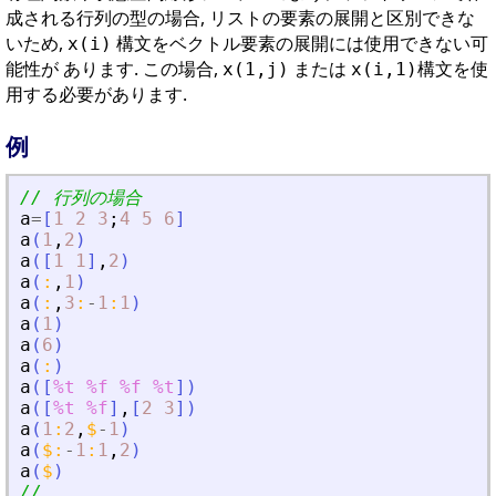
成される行列の型の場合, リストの要素の展開と区別できな
いため,
構文をベクトル要素の展開には使用できない可
x(i)
能性が あります. この場合,
または
構文を使
x(1,j)
x(i,1)
用する必要があります.
例
// 行列の場合
a
=
[
1
2
3
;
4
5
6
]
a
(
1
,
2
)
a
(
[
1
1
]
,
2
)
a
(
:
,
1
)
a
(
:
,
3
:
-
1
:
1
)
a
(
1
)
a
(
6
)
a
(
:
)
a
(
[
%t
%f
%f
%t
]
)
a
(
[
%t
%f
]
,
[
2
3
]
)
a
(
1
:
2
,
$
-
1
)
a
(
$
:
-
1
:
1
,
2
)
a
(
$
)
//