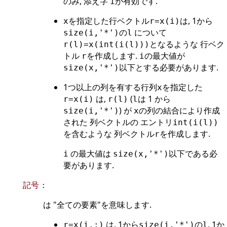
のみ, 添え字
が有効です.
i
を指定した行ベクトル
は, 1から
x
r=x(i)
の
について
size(i,'*')
l
となるような 行ベク
r(l)=x(int(i(l)))
トル
を作成します.
の最大値が
r
i
以下とする必要があります.
size(x,'*')
1つ以上の列を有する行列
を指定した
x
は,
(
は 1 から
r=x(i)
r(l)
l
) が
の列の結合により作成
size(i,'*')
x
された 列ベクトルの エントリ
int(i(l))
を含むような 列ベクトル
を作成します.
r
の最大値は
以下である必
i
size(x,'*')
要があります.
記号
:
は "全ての要素"を意味します.
は, 1から
の
, 1か
r=x(i,:)
size(i,'*')
l