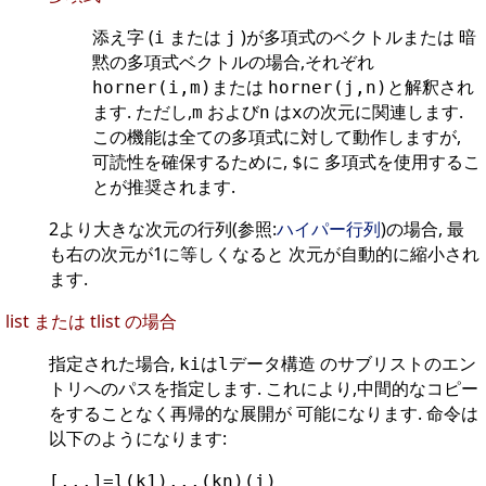
添え字 (
または
)が多項式のベクトルまたは 暗
i
j
黙の多項式ベクトルの場合,それぞれ
または
と解釈され
horner(i,m)
horner(j,n)
ます. ただし,
および
は
の次元に関連します.
m
n
x
この機能は全ての多項式に対して動作しますが,
可読性を確保するために,
に 多項式を使用するこ
$
とが推奨されます.
2より大きな次元の行列(参照:
ハイパー行列
)の場合, 最
も右の次元が1に等しくなると 次元が自動的に縮小され
ます.
list または tlist の場合
指定された場合,
は
データ構造 のサブリストのエン
ki
l
トリへのパスを指定します. これにより,中間的なコピー
をすることなく再帰的な展開が 可能になります. 命令は
以下のようになります:
[...]=l(k1)...(kn)(i)