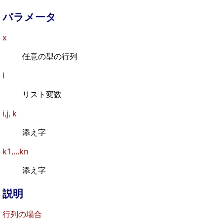
パラメータ
x
任意の型の行列
l
リスト変数
i,j, k
添え字
k1,...kn
添え字
説明
行列の場合