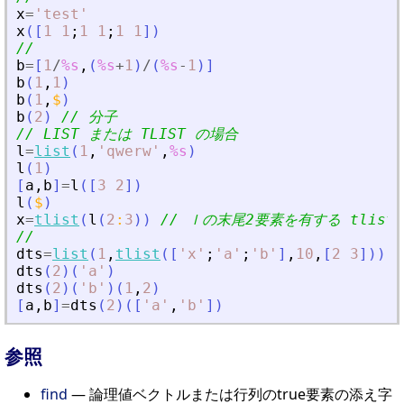
x
=
'
test
'
x
(
[
1
1
;
1
1
;
1
1
]
)
//
b
=
[
1
/
%s
,
(
%s
+
1
)
/
(
%s
-
1
)
]
b
(
1
,
1
)
b
(
1
,
$
)
b
(
2
)
// 分子
// LIST または TLIST の場合
l
=
list
(
1
,
'
qwerw
'
,
%s
)
l
(
1
)
[
a
,
b
]
=
l
(
[
3
2
]
)
l
(
$
)
x
=
tlist
(
l
(
2
:
3
)
)
// ｌの末尾2要素を有する tlist
//
dts
=
list
(
1
,
tlist
(
[
'
x
'
;
'
a
'
;
'
b
'
]
,
10
,
[
2
3
]
)
)
;
dts
(
2
)
(
'
a
'
)
dts
(
2
)
(
'
b
'
)
(
1
,
2
)
[
a
,
b
]
=
dts
(
2
)
(
[
'
a
'
,
'
b
'
]
)
参照
find
— 論理値ベクトルまたは行列のtrue要素の添え字