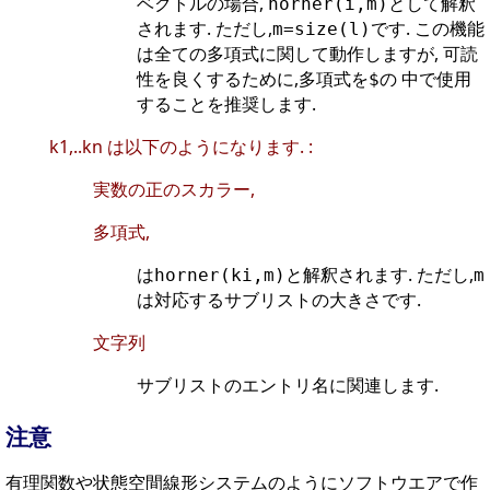
ベクトルの場合,
として解釈
horner(i,m)
されます. ただし,
です. この機能
m=size(l)
は全ての多項式に関して動作しますが, 可読
性を良くするために,多項式を
の 中で使用
$
することを推奨します.
k1,..kn は以下のようになります. :
実数の正のスカラー,
多項式,
は
と解釈されます. ただし,
horner(ki,m)
m
は対応するサブリストの大きさです.
文字列
サブリストのエントリ名に関連します.
注意
有理関数や状態空間線形システムのようにソフトウエアで作