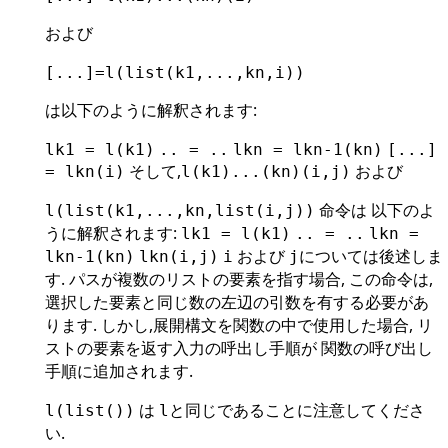
および
[...]=l(list(k1,...,kn,i))
は以下のように解釈されます:
lk1 = l(k1)
.. = ..
lkn = lkn-1(kn)
[...]
そして,
および
= lkn(i)
l(k1)...(kn)(i,j)
命令は 以下のよ
l(list(k1,...,kn,list(i,j))
うに解釈されます:
lk1 = l(k1)
.. = ..
lkn =
および
については後述しま
lkn-1(kn)
lkn(i,j)
i
j
す. パスが複数のリストの要素を指す場合, この命令は,
選択した要素と同じ数の左辺の引数を有する必要があ
ります. しかし,展開構文を関数の中で使用した場合, リ
ストの要素を返す入力の呼出し手順が 関数の呼び出し
手順に追加されます.
は
と同じであることに注意してくださ
l(list())
l
い.