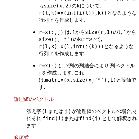
ら
の
について,
size(x,2)
k
となるような
r(l,k)=x(int(i(l)),k))
行列
を作成します.
r
は, 1から
の
, 1から
r=x(:,j)
size(r,1)
l
の
について,
size(j,'*')
k
となるような
r(l,k)=x(l,int(j(k)))
行列
を作成します.
r
は,
列の列結合により 列ベクトル
r=x(:)
x
を作成します. これ
r
は,
と等価で
matrix(x,size(x,'*'),1)
す.
論理値のベクトル
添え字 (
または
) が論理値のベクトルの場合,そ
i
j
れぞれ
または
として解釈され
find(i)
find(j)
ます.
多項式