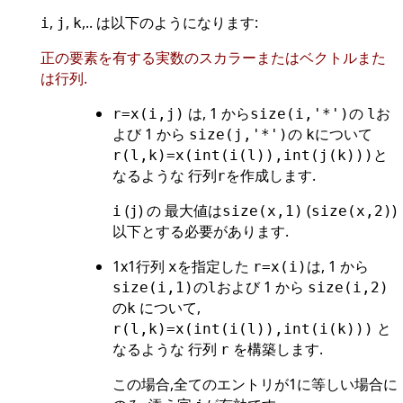
,
,
,.. は以下のようになります:
i
j
k
正の要素を有する実数のスカラーまたはベクトルまた
は行列.
は, 1 から
の
お
r=x(i,j)
size(i,'*')
l
よび 1 から
の
について
size(j,'*')
k
と
r(l,k)=x(int(i(l)),int(j(k)))
なるような 行列
を作成します.
r
(
) の 最大値は
(
)
i
j
size(x,1)
size(x,2)
以下とする必要があります.
1x1行列
を指定した
は, 1 から
x
r=x(i)
の
および 1 から
size(i,1)
l
size(i,2)
の
について,
k
と
r(l,k)=x(int(i(l)),int(i(k)))
なるような 行列
を構築します.
r
この場合,全てのエントリが1に等しい場合に