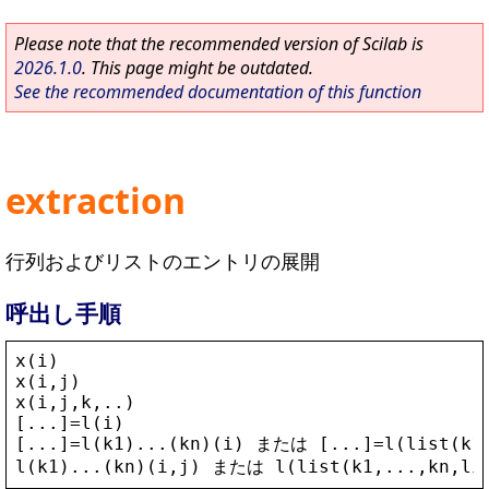
Please note that the recommended version of Scilab is
2026.1.0
. This page might be outdated.
See the recommended documentation of this function
extraction
行列およびリストのエントリの展開
呼出し手順
x
(
i
)
x
(
i
,
j
)
x
(
i
,
j
,
k
,..)
[...]=
l
(
i
)
[...]=
l
(
k1
)...(
kn
)(
i
) または [...]=
l
(
list
(
k1
l
(
k1
)...(
kn
)(
i
,
j
) または 
l
(
list
(
k1
,...,
kn
,
li