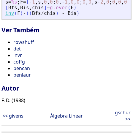
s
=
%s
;
F
=
[
-
1
,
s
,
0
,
0
;
0
,
-
1
,
0
,
0
;
0
,
0
,
s
-
2
,
0
;
0
,
0
,
0
,
s
[
Bfs
,
Bis
,
chis
]
=
glever
(
F
)
inv
(
F
)
-
(
(
Bfs
/
chis
)
-
Bis
)
Ver Também
rowshuff
det
invr
coffg
pencan
penlaur
Autor
F. D. (1988)
gschur
<< givens
Álgebra Linear
>>