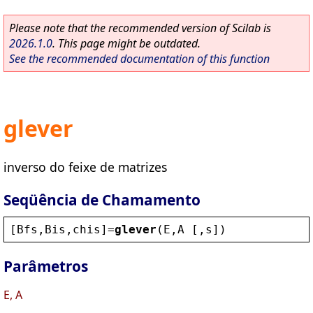
Please note that the recommended version of Scilab is
2026.1.0
. This page might be outdated.
See the recommended documentation of this function
glever
inverso do feixe de matrizes
Seqüência de Chamamento
[
Bfs
,
Bis
,
chis
]=
glever
(
E
,
A
 [,
s
])
Parâmetros
E, A