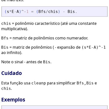
(
s
*
E
-
A
)
^
-
1
=
(
Bfs
/
chis
)
-
Bis
.
= polinômio característico (até uma constante
chis
multiplicativa).
= nmatriz de polinômios como numerador.
Bfs
= matriz de polinômios ( - expansão de
Bis
(s*E-A)^-1
ao infinito).
Note o sinal - antes de
.
Bis
Cuidado
Esta função usa
para simplificar
e
cleanp
Bfs,Bis
.
chis
Exemplos