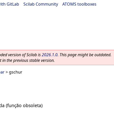
ith GitLab
|
Scilab Community
|
ATOMS toolboxes
ed version of Scilab is
2026.1.0
. This page might be outdated.
 in the previous stable version.
ear
> gschur
da (função obsoleta)