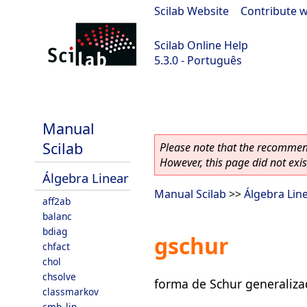
Scilab Website
|
Contribute w
Scilab Online Help
5.3.0 - Português
Scilab 5.3.0
Manual
Scilab
Please note that the recommend
However, this page did not exist
Álgebra Linear
Manual Scilab
>>
Álgebra Lin
aff2ab
balanc
bdiag
gschur
chfact
chol
chsolve
forma de Schur generaliza
classmarkov
cmb_lin