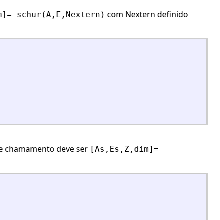
com Nextern definido
m]= schur(A,E,Nextern)
 de chamamento deve ser
[As,Es,Z,dim]=