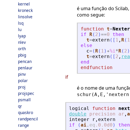
kernel
é uma função do Scilab
kroneck
como segue:
linsolve
lsq
function
t
=
Nexter
lu
if
R
(
2
)
==
0
then
lyap
t
=
extern
(
[
1
,
R
(
1
nlev
else
orth
c
=
(
R
(
1
)
+
%i
*
R
(
2
)
pbig
t
=
extern
(
[
2
,
rea
pencan
end
endfunction
penlaur
pinv
if
polar
proj
é o nome de uma função
projspec
schur(A,E,'nextern
psmall
qr
logical
function
next
quaskro
double
precision
ar
,
a
randpencil
integer
r
,
extern
if
(
ai
.
eq
.0
.0d0
)
then
range