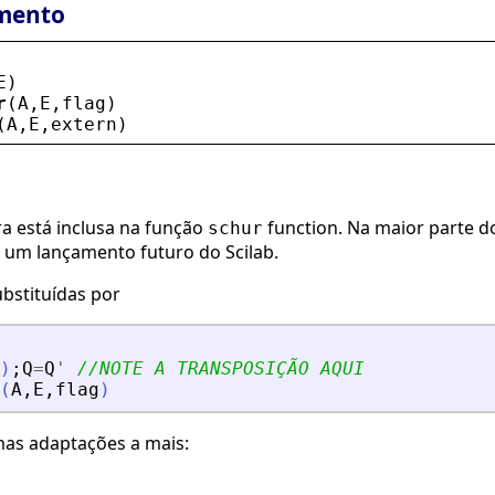
mento
E
)
r
(
A
,
E
,
flag
)
(
A
,
E
,
extern
)
ra está inclusa na função
function. Na maior parte d
schur
 um lançamento futuro do Scilab.
ubstituídas por
)
;
Q
=
Q
'
//NOTE A TRANSPOSIÇÃO AQUI
(
A
,
E
,
flag
)
mas adaptações a mais: