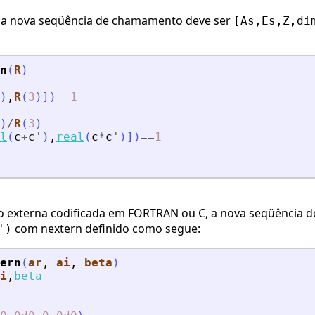
, a nova seqüência de chamamento deve ser
[As,Es,Z,di
n
(
R
)
)
,
R
(
3
)
]
)
==
1
)
/
R
(
3
)
l
(
c
+
c
'
)
,
real
(
c
*
c
'
)
]
)
==
1
 externa codificada em FORTRAN ou C, a nova seqüência
com nextern definido como segue:
')
ern
(
ar
, 
ai
, 
beta
)
i
,
beta