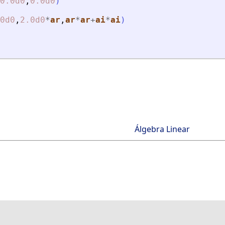
0.0d0
,
0.0d0
)
0d0
,
2.0d0
*
ar
,
ar
*
ar
+
ai
*
ai
)
Álgebra Linear