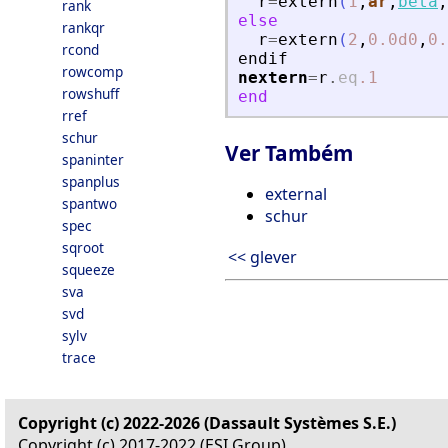
r
=
extern
(
1
,
ar
,
beta
,
rank
else
rankqr
r
=
extern
(
2
,
0.0d0
,
0.
rcond
endif
rowcomp
nextern
=
r
.
eq
.1
rowshuff
end
rref
schur
Ver Também
spaninter
spanplus
external
spantwo
schur
spec
sqroot
<< glever
squeeze
sva
svd
sylv
trace
Copyright (c) 2022-2026 (Dassault Systèmes S.E.)
Copyright (c) 2017-2022 (ESI Group)