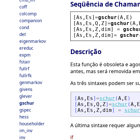
Seqüência de Chama
coff
colcomp
[
As
,
Es
]=
gschur
(
A
,
E
)
companion
[
As
,
Es
,
Q
,
Z
]=
gschur
(
A
,
cond
[
As
,
Es
,
Z
,
dim
] = 
gschu
det
[
As
,
Es
,
Z
,
dim
]= 
gschur
eigenmarkov
ereduc
Descrição
expm
fstair
Esta função é obsoleta e ago
fullrf
antes, mas será removida em
fullrfk
genmarkov
As três sintaxes podem ser s
givens
glever
[
As
,
Es
]
=
schur
(
A
,
E
)
gschur
[
As
,
Es
,
Q
,
Z
]
=
schur
(
A
,
E
gspec
[
As
,
Es
,
Z
,
dim
]
=
schur
hess
householder
A última sintaxe requer algu
im_inv
if
inv