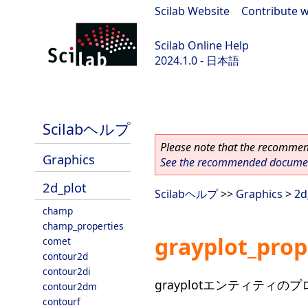
Scilab Website
|
Contribute w
Scilab Online Help
2024.1.0 - 日本語
scilab-2024.1.0
Scilabヘルプ
Please note that the recommend
Graphics
See the recommended document
2d_plot
Scilabヘルプ
>>
Graphics
>
2d
champ
champ_properties
grayplot_prop
comet
contour2d
contour2di
grayplotエンティティの
contour2dm
contourf