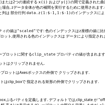
ド)または2つの連続する
および
の間で定義された曲面
x(i)
y(j)
た場合, zデータ全体が色の補間を実行するために使用されます.
と列は 部分行列
のインデックスによ
data.z(1:$-1,1:$-1)
ティの値は
です: 色のインデックスは
座標の値に比
"scaled"
z
プロット,使用される色のインデックスは データにより指定されます
ープロットに関する
プロパティの値が含まれます.
clip_state
ットはクリップされません.
ープロットはAxesボックスの外側で クリップされます.
トはclip_boxで 指定される矩形の外側でクリップされます.
ぷるパティを定義します. デフォルトでは,clip_state が 
box
,幅,高さ) は表示するグレープロットの部分を定義しますが,