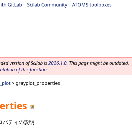
ith GitLab
|
Scilab Community
|
ATOMS toolboxes
ed version of Scilab is
2026.1.0
. This page might be outdated.
ation of this function
_plot
> grayplot_properties
erties
プロパティの説明