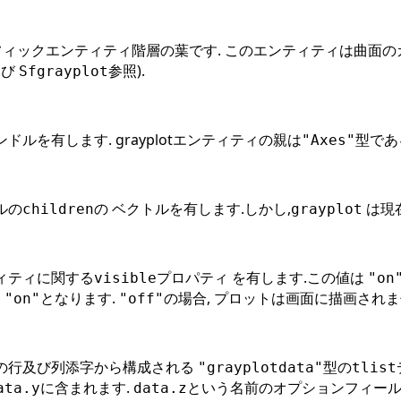
グラフィックエンティティ階層の葉です. このエンティティは曲面の
よび
参照).
Sfgrayplot
ルを有します. grayplotエンティティの親は
型であ
"Axes"
ルの
の ベクトルを有します.しかし,
は現
children
grayplot
ィティに関する
プロパティ を有します.この値は
visible
"on
は
となります.
の場合, プロットは画面に描画されま
"on"
"off"
の行及び列添字から構成される
型の
"grayplotdata"
tlist
に含まれます.
という名前のオプションフィール
ata.y
data.z