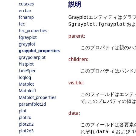
説明
cutaxes
errbar
Grayplotエンティティは
fchamp
,
お
fec
Sgrayplot
fgrayplot
fec_properties
parent:
fgrayplot
grayplot
このプロパティは親のハンド
grayplot_properties
graypolarplot
children:
histplot
このプロパティはハンド
LineSpec
loglog
visible:
Matplot
Matplot1
このフィールドはエンテ
Matplot_properties
で, このプロパティの値
paramfplot2d
plot
data:
plot2d
このフィールドは各要素
plot2d2
plot2d3
れぞれ
および
data.x
d