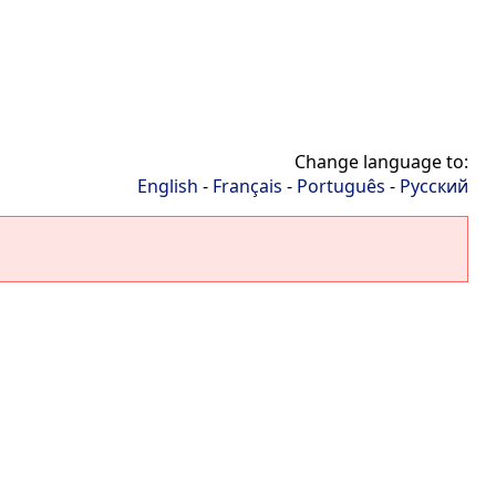
Change language to:
English
-
Français
-
Português
-
Русский