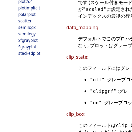
plot2d4
です (スケール付きモー
plotimplicit
が
に設定され
"scaled"
polarplot
インデックスの最後の行
scatter
data_mapping:
semilogx
semilogy
デフォルトでこのプロパ
Sfgrayplot
なり, プロットはグレー
Sgrayplot
stackedplot
clip_state:
このフィールドにはグレ
:グレープロ
"off"
:グレ
"clipgrf"
:グレープロッ
"on"
clip_box:
このフィールドは
clip_
ル
(左上の点