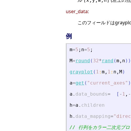
[x,y,w,h]
user_data:
このフィールドはgraypl
例
m
=
5
;
n
=
5
;
M
=
round
(
32
*
rand
(
m
,
n
)
)
grayplot
(
1
:
m
,
1
:
n
,
M
)
a
=
get
(
"
current_axes
"
)
a
.
data_bounds
=
[
-
1
,
-
h
=
a
.
children
h
.
data_mapping
=
"
direc
// 行列をカラー二次元プロ