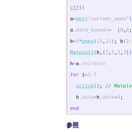
clf
(
)
a
=
get
(
"
current_axes
"
)
a
.
data_bounds
=
[
0
,
0
;
b
=
5
*
ones
(
11
,
11
)
;
b
(
2
:
Matplot1
(
b
,
[
1
,
1
,
3
,
3
]
)
h
=
a
.
children
for
i
=
1
:
7
xclick
(
)
;
// Mat
h
.
data
=
h
.
data
+
4
;
end
参照