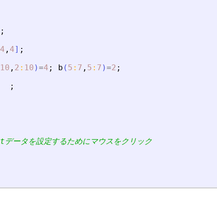
;
4
,
4
]
;
10
,
2
:
10
)
=
4
;
b
(
5
:
7
,
5
:
7
)
=
2
;
;
plotデータを設定するためにマウスをクリック