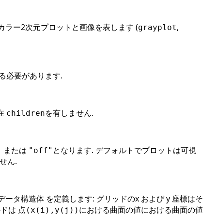
カラー2次元プロットと画像を表します (
,
grayplot
る必要があります.
在
を有しません.
children
または
となります. デフォルトでプロットは可視
"
"off"
せん.
データ構造体 を定義します: グリッドのx および y 座標はそ
ドは 点
における曲面の値における曲面の値
(x(i),y(j))