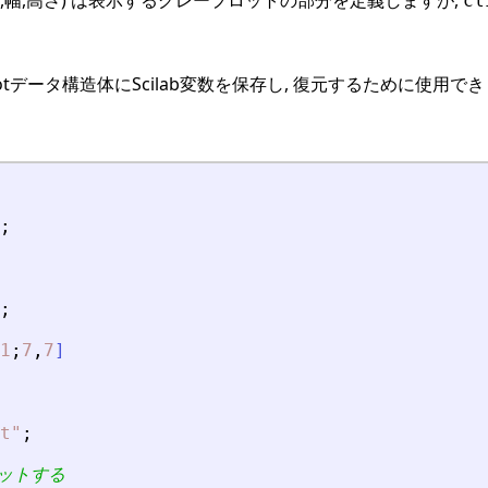
cl
otデータ構造体にScilab変数を保存し, 復元するために使用でき
;
;
1
;
7
,
7
]
t
"
;
ットする