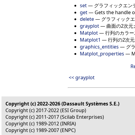
set
— グラフィックエン
get
— Gets the handle of 
delete
— グラフィックエ
grayplot
— 曲面の2次
Matplot
— 行列のカラ
Matplot1
— 行列の2次
graphics_entities
— グ
Matplot_properties
— 
R
<< grayplot
Copyright (c) 2022-2026 (Dassault Systèmes S.E.)
Copyright (c) 2017-2022 (ESI Group)
Copyright (c) 2011-2017 (Scilab Enterprises)
Copyright (c) 1989-2012 (INRIA)
Copyright (c) 1989-2007 (ENPC)