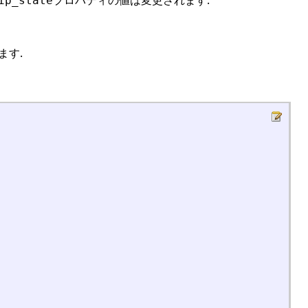
ip_state
ます.