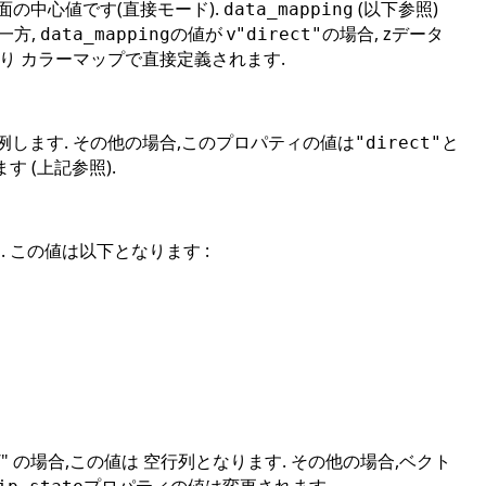
の中心値です(直接モード).
(以下参照)
data_mapping
一方,
の値が v
の場合, zデータ
data_mapping
"direct"
り カラーマップで直接定義されます.
例します. その他の場合,このプロパティの値は
と
"direct"
 (上記参照).
 この値は以下となります :
"off" の場合,この値は 空行列となります. その他の場合,ベクト
プロパティの値は変更されます.