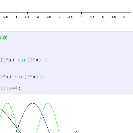
比較
(
2
*
x
)
sin
(
3
*
x
)
]
)
2
*
x
)
sin
(
3
*
x
)
]
)
tyle
=
4
;