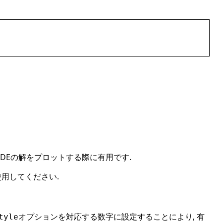
ODEの解をプロットする際に有用です.
使用してください.
オプションを対応する数字に設定することにより, 有
tyle