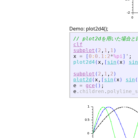
Demo: plot2d4();
// plot2dを用いた場合と
clf
subplot
(
2
,
1
,
1
)
x
=
[
0
:
0.1
:
2
*
%pi
]
'
;
plot2d4
(
x
,
[
sin
(
x
)
sin
subplot
(
2
,
1
,
2
)
plot2d
(
x
,
[
sin
(
x
)
sin
(
e
=
gce
(
)
;
e
.
children
.
polyline_s