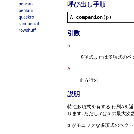
呼び出し手順
pencan
penlaur
quaskro
A
=
companion
(
p
)
randpencil
rowshuff
引数
p
多項式または多項式のベ
A
正方行列
説明
特性多項式を有する 行列
を返
A
ります. ただし,
は
の最大次数
c
p
がモニックな多項式のベクト
p