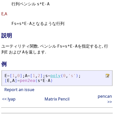
行列ペンシル
s*E-A
E,A
となるような行列
Fs=s*E-A
説明
ユーティリティ関数. ペンシル
を指定すると, 行
Fs=s*E-A
列
および
を返します.
E
A
例
E
=
[
1
,
0
]
;
A
=
[
1
,
2
]
;
s
=
poly
(
0
,
'
s
'
)
;
[
E
,
A
]
=
pen2ea
(
s
*
E
-
A
)
Report an issue
pencan
<< lyap
Matrix Pencil
>>