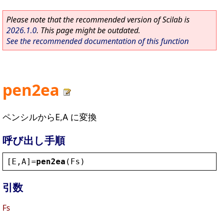
Please note that the recommended version of Scilab is
2026.1.0
. This page might be outdated.
See the recommended documentation of this function
pen2ea
ペンシルからE,A に変換
呼び出し手順
[
E
,
A
]=
pen2ea
(
Fs
)
引数
Fs