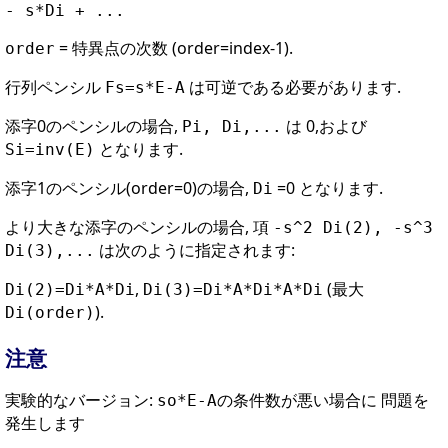
- s*Di + ...
= 特異点の次数 (order=index-1).
order
行列ペンシル
は可逆である必要があります.
Fs=s*E-A
添字0のペンシルの場合,
は 0,および
Pi, Di,...
となります.
Si=inv(E)
添字1のペンシル(order=0)の場合,
=0 となります.
Di
より大きな添字のペンシルの場合, 項
-s^2 Di(2), -s^3
は次のように指定されます:
Di(3),...
,
(最大
Di(2)=Di*A*Di
Di(3)=Di*A*Di*A*Di
).
Di(order)
注意
実験的なバージョン:
の条件数が悪い場合に 問題を
so*E-A
発生します