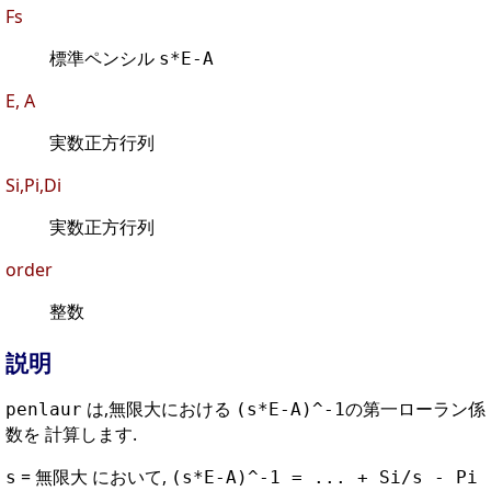
Fs
標準ペンシル
s*E-A
E, A
実数正方行列
Si,Pi,Di
実数正方行列
order
整数
説明
は,無限大における
の第一ローラン係
penlaur
(s*E-A)^-1
数を 計算します.
= 無限大 において,
s
(s*E-A)^-1 = ... + Si/s - Pi