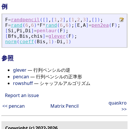
例
F
=
randpencil
(
[
]
,
[
1
,
2
]
,
[
1
,
2
,
3
]
,
[
]
)
;
F
=
rand
(
6
,
6
)
*
F
*
rand
(
6
,
6
)
;
[
E
,
A
]
=
pen2ea
(
F
)
;
[
Si
,
Pi
,
Di
]
=
penlaur
(
F
)
;
[
Bfs
,
Bis
,
chis
]
=
glever
(
F
)
;
norm
(
coeff
(
Bis
,
1
)
-
Di
,
1
)
参照
glever
— 行列ペンシルの逆
pencan
— 行列ペンシルの正準形
rowshuff
— シャッフルアルゴリズム
Report an issue
quaskro
<< pencan
Matrix Pencil
>>
Copyright (c) 2022-2026