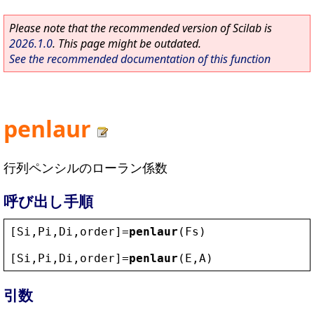
Please note that the recommended version of Scilab is
2026.1.0
. This page might be outdated.
See the recommended documentation of this function
penlaur
行列ペンシルのローラン係数
呼び出し手順
[
Si
,
Pi
,
Di
,
order
]=
penlaur
(
Fs
)
[
Si
,
Pi
,
Di
,
order
]=
penlaur
(
E
,
A
)
引数