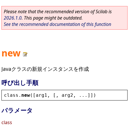
Please note that the recommended version of Scilab is
2026.1.0
. This page might be outdated.
See the recommended documentation of this function
new
Javaクラスの新規インスタンスを作成
呼び出し手順
class
.
new
([
arg1
, [, 
arg2
, ...]])
パラメータ
class