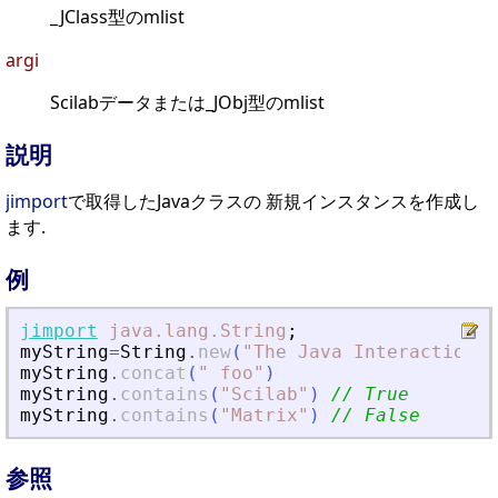
_JClass型のmlist
argi
Scilabデータまたは_JObj型のmlist
説明
jimport
で取得したJavaクラスの 新規インスタンスを作成し
ます.
例
jimport
java.lang.String
;
myString
=
String
.
new
(
"
The Java Interaction M
myString
.
concat
(
"
 foo
"
)
myString
.
contains
(
"
Scilab
"
)
// True
myString
.
contains
(
"
Matrix
"
)
// False
参照