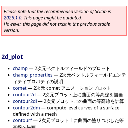
Please note that the recommended version of Scilab is
2026.1.0
. This page might be outdated.
However, this page did not exist in the previous stable
version.
2d_plot
champ
—
2次元ベクトルフィールドのプロット
champ_properties
—
2次元ベクトルフィールドエンテ
ィティプロパティの説明
comet
—
2次元 comet アニメーションプロット
contour2d
—
2次元プロット上に曲面の等高線を描画
contour2di
—
2次元プロット上の曲面の等高線を計算
contour2dm
—
compute level curves of a surface
defined with a mesh
contourf
—
2次元プロット上に曲面の塗りつぶした等
高線を描画