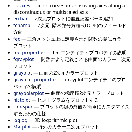
cutaxes
—
plots curves or an existing axes along a
discontinuous or multiscaled axis
errbar
—
2次元プロットに垂直誤差バーを追加
fchamp
—
2次元1階常微分方程式(ODE)のフィールド
方向
fec
—
三角メッシュ上に定義された関数の擬似カラー
プロット
fec_properties
—
fec エンティティプロパティの説明
fgrayplot
—
関数により定義される曲面のカラー二次元
プロット
grayplot
—
曲面の2次元カラープロット
grayplot_properties
—
grayplotエンティティのプロ
パティの説明
graypolarplot
—
曲面の極座標2次元カラープロット
histplot
—
ヒストグラムをプロットする
LineSpec
—
プロットの線の外観を簡単にカスタマイズ
するための仕様
loglog
—
2D logarithmic plot
Matplot
—
行列のカラー二次元プロット