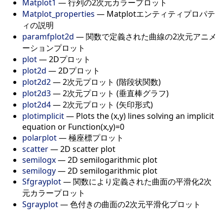
Matplot1
—
行列の2次元カラープロット
Matplot_properties
—
Matplotエンティティプロパテ
ィの説明
paramfplot2d
—
関数で定義された曲線の2次元アニメ
ーションプロット
plot
—
2Dプロット
plot2d
—
2Dプロット
plot2d2
—
2次元プロット (階段状関数)
plot2d3
—
2次元プロット (垂直棒グラフ)
plot2d4
—
2次元プロット (矢印形式)
plotimplicit
—
Plots the (x,y) lines solving an implicit
equation or Function(x,y)=0
polarplot
—
極座標プロット
scatter
—
2D scatter plot
semilogx
—
2D semilogarithmic plot
semilogy
—
2D semilogarithmic plot
Sfgrayplot
—
関数により定義された曲面の平滑化2次
元カラープロット
Sgrayplot
—
色付きの曲面の2次元平滑化プロット