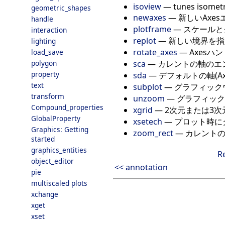
isoview
—
tunes isometr
geometric_shapes
newaxes
—
新しいAxe
handle
plotframe
—
スケールと
interaction
replot
—
新しい境界を指
lighting
rotate_axes
—
Axesハ
load_save
sca
—
カレントの軸のエ
polygon
property
sda
—
デフォルトの軸(A
text
subplot
—
グラフィック
transform
unzoom
—
グラフィック
Compound_properties
xgrid
—
2次元または3
GlobalProperty
xsetech
—
プロット時に
Graphics: Getting
zoom_rect
—
カレント
started
graphics_entities
R
object_editor
<< annotation
pie
multiscaled plots
xchange
xget
xset