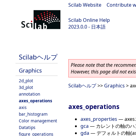
Scilab Website
|
Contribute w
Scilab Online Help
2023.0.0 - 日本語
scilab-branch-2023.0
Scilabヘルプ
Please note that the recommend
Graphics
However, this page did not exist
2d_plot
Scilabヘルプ
>>
Graphics
> ax
3d_plot
annotation
axes_operations
axes_operations
axis
bar_histogram
axes_properties
—
ax
Color management
gca
—
カレントの軸のハ
Datatips
gda
—
デフォルトの軸(a
figure_operations