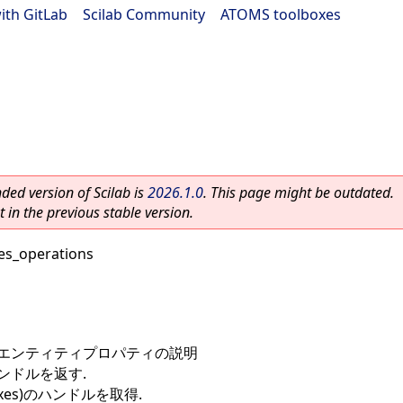
ith GitLab
|
Scilab Community
|
ATOMS toolboxes
ed version of Scilab is
2026.1.0
. This page might be outdated.
 in the previous stable version.
es_operations
esエンティティプロパティの説明
ンドルを返す.
xes)のハンドルを取得.