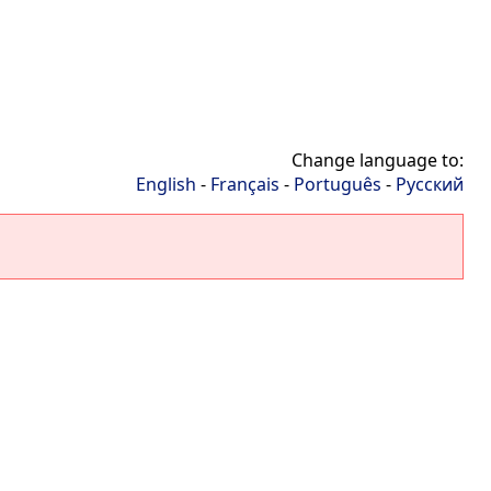
Change language to:
English
-
Français
-
Português
-
Русский