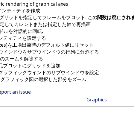
ic rendering of graphical axes
sエンティティを作成
グリッドを指定してフレームをプロット.
この関数は廃止されま
定してカレントまたは指定した軸で再描画
ンドルを対話的に回転.
ンティティを設定する
xes)を工場出荷時のデフォルト値にリセット
ウインドウをサブウインドウの行列に分割する
のズームを解除する
次元プロットにグリッドを追加
グラフィックウインドのサブウインドウを設定
のグラフィック図の選択した部分をズーム
eport an issue
Graphics