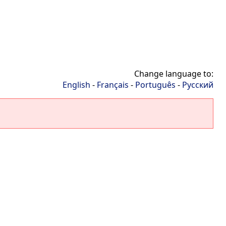
Change language to:
English
-
Français
-
Português
-
Русский