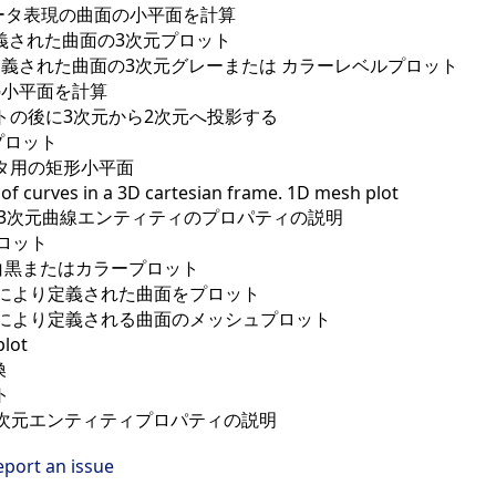
ータ表現の曲面の小平面を計算
義された曲面の3次元プロット
義された曲面の3次元グレーまたは カラーレベルプロット
の小平面を計算
トの後に3次元から2次元へ投影する
プロット
メータ用の矩形小平面
t of curves in a 3D cartesian frame. 1D mesh plot
3次元曲線エンティティのプロパティの説明
ロット
白黒またはカラープロット
により定義された曲面をプロット
により定義される曲面のメッシュプロット
plot
換
ト
3次元エンティティプロパティの説明
eport an issue