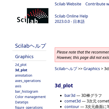
Scilab Website
|
Contribute w
Scilab Online Help
2023.0.0 - 日本語
scilab-branch-2023.0
Scilabヘルプ
Please note that the recommend
Graphics
However, this page did not exist
2d_plot
Scilabヘルプ
>>
Graphics
> 3d
3d_plot
annotation
axes_operations
3d_plot
axis
bar_histogram
bar3d
—
3D棒グラフ
Color management
comet3d
—
3次元 com
Datatips
contour
—
3次元曲面に
figure_operations