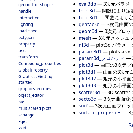
eval3dp
—
3次元パラメ
geometric_shapes
fplot3d
—
関数により定
handle
fplot3d1
—
関数により定
interaction
genfac3d
—
3次元曲面
lighting
geom3d
—
3次元プロッ
load_save
polygon
mesh
—
3次元メッシュ
property
nf3d
—
plot3d パラ
text
param3d1
—
plots a se
transform
param3d_プロパティ
—
Compound_properties
plot3d
—
曲面の3次元プ
GlobalProperty
plot3d1
—
曲面の3次元
Graphics: Getting
plot3d2
—
矩形の小平面
started
plot3d3
—
矩形の小平面
graphics_entities
scatter3d
—
3D scatter 
object_editor
secto3d
—
3次元曲面変
pie
surf
—
3次元曲面プロッ
multiscaled plots
surface_properties
—
xchange
xget
R
xset