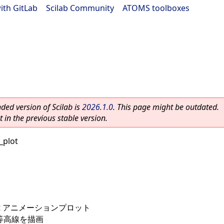
ith GitLab
|
Scilab Community
|
ATOMS toolboxes
ed version of Scilab is
2026.1.0
. This page might be outdated.
 in the previous stable version.
_plot
et アニメーションプロット
等高線を描画