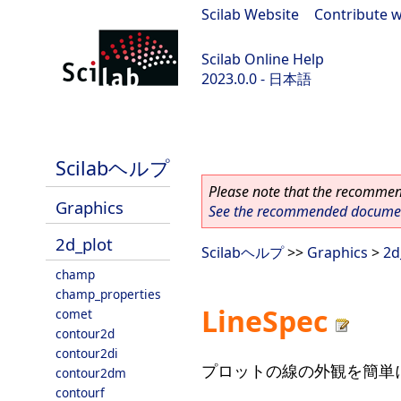
Scilab Website
|
Contribute w
Scilab Online Help
2023.0.0 - 日本語
scilab-branch-2023.0
Scilabヘルプ
Please note that the recommend
Graphics
See the recommended document
2d_plot
Scilabヘルプ
>>
Graphics
>
2d
champ
champ_properties
LineSpec
comet
contour2d
contour2di
プロットの線の外観を簡単
contour2dm
contourf