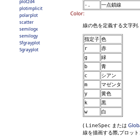
plot2d4
一点鎖線
-.
plotimplicit
Color:
polarplot
scatter
線の色を定義する文字列.
semilogx
semilogy
指定子
色
Sfgrayplot
赤
r
Sgrayplot
緑
g
青
b
シアン
c
マゼンタ
m
黄色
y
黒
k
白
w
(
または
Glob
LineSpec
線を描画する際,プロット