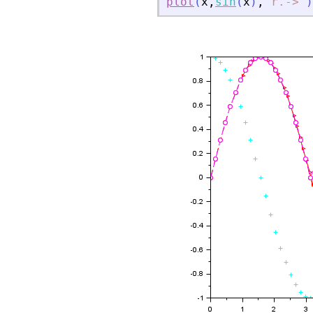
plot
(
x
,
sin
(
x
)
,
'
r.-
>
'
)