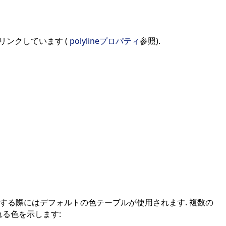
リンクしています (
polylineプロパティ
参照).
トする際にはデフォルトの色テーブルが使用されます. 複数の
れる色を示します: