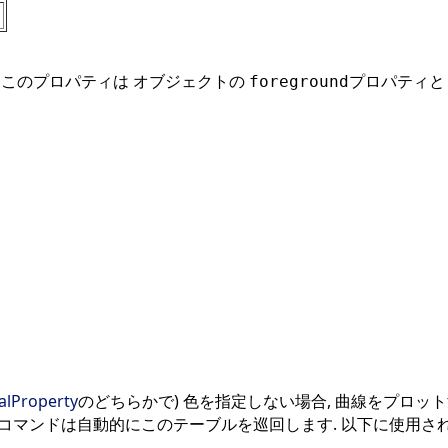
 このプロパティは オブジェクトの
プロパティと
foreground
alProperty
のどちらかで) 色を指定しない場合, 曲線をプロッ
コマンドは自動的にこのテーブルを巡回します. 以下に使用さ