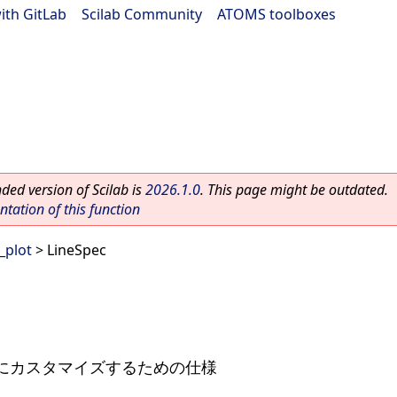
ith GitLab
|
Scilab Community
|
ATOMS toolboxes
ed version of Scilab is
2026.1.0
. This page might be outdated.
ation of this function
_plot
> LineSpec
にカスタマイズするための仕様