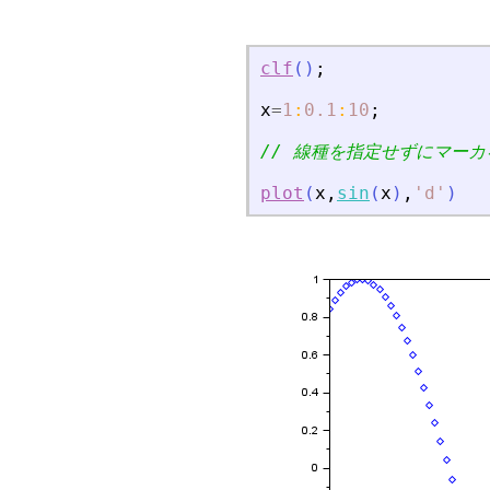
clf
(
)
;
x
=
1
:
0.1
:
10
;
// 線種を指定せずにマー
plot
(
x
,
sin
(
x
)
,
'
d
'
)