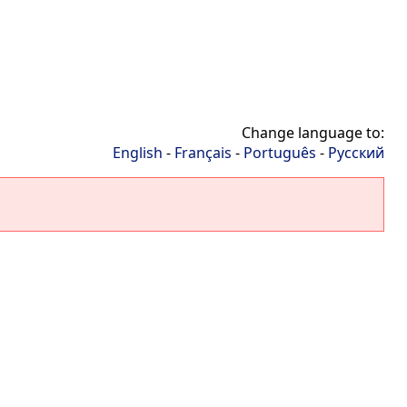
Change language to:
English
-
Français
-
Português
-
Русский