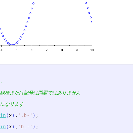
.
, 線種または記号は問題ではありません
いになります
in
(
x
)
,
'
.b-
'
)
;
in
(
x
)
,
'
b.-
'
)
;