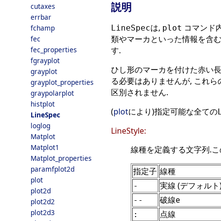
説明
cutaxes
errbar
は,
コマンド内
LineSpec
plot
fchamp
類やマーカといった情報を含む
fec
す.
fec_properties
fgrayplot
ひし形のマーカを付けた赤い長
grayplot
る必要はありませんが, これら
grayplot_properties
区別されません.
graypolarplot
histplot
(
plot
により)指定可能な全ての
LineSpec
loglog
LineStyle:
Matplot
Matplot1
線種を定義する文字列.こ
Matplot_properties
paramfplot2d
指定子
線種
plot
実線 (デフォルト
-
plot2d
破線e
--
plot2d2
plot2d3
点線
: