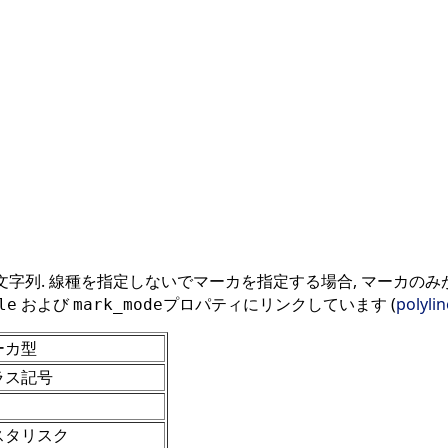
字列. 線種を指定しないでマーカを指定する場合, マーカのみ
および
プロパティにリンクしています (
poly
le
mark_mode
ーカ型
ラス記号
スタリスク