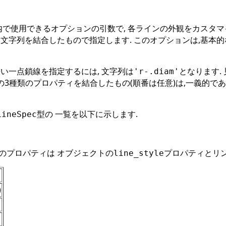
で使用できるオプションの引数で, 各ラインの外観をカスタマイ
文字列を結合したもので指定します. このオプションは,基本
い一点鎖線を指定するには, 文字列は
となります.
'r-.diam'
の3種類のプロパティを結合したもの(順番は任意)は,一義的で
型の 一覧を以下に示します.
LineSpec
のプロパティは オブジェクトの
プロパティとリン
line_style
)