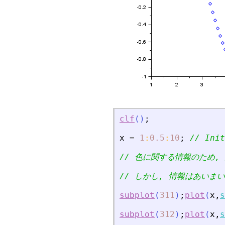
clf
(
)
;
x
=
1
:
0.5
:
10
;
// Init
// 色に関する情報のため
// しかし, 情報はあいま
subplot
(
311
)
;
plot
(
x
,
s
subplot
(
312
)
;
plot
(
x
,
s