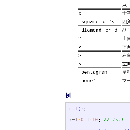
点
.
十
x
or
四
'square'
's'
or
ひ
'diamond'
'd'
上
^
下
v
右
>
左
<
星
'pentagram'
マー
'none'
例
clf
(
)
;
x
=
1
:
0.1
:
10
;
// Init.