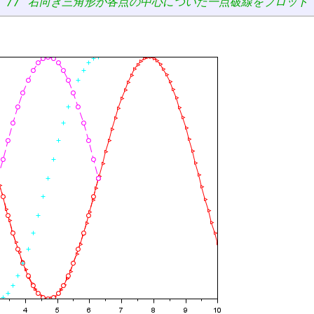
// 右向き三角形が各点の中心についた一点破線をプロット