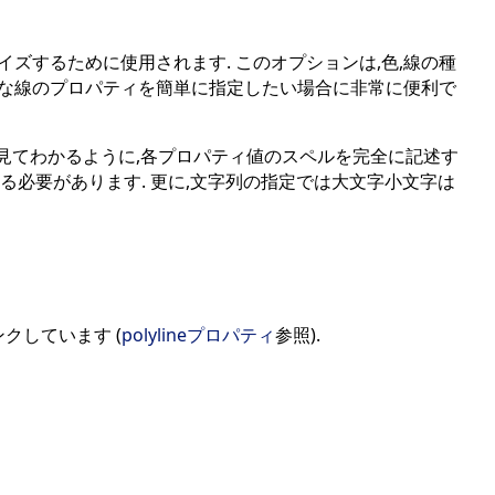
ズするために使用されます. このオプションは,色,線の種
的な線のプロパティを簡単に指定したい場合に非常に便利で
 見てわかるように,各プロパティ値のスペルを完全に記述す
ある必要があります. 更に,文字列の指定では大文字小文字は
クしています (
polylineプロパティ
参照).