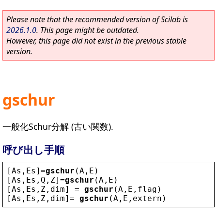
Please note that the recommended version of Scilab is
2026.1.0
. This page might be outdated.
However, this page did not exist in the previous stable
version.
gschur
一般化Schur分解 (古い関数).
呼び出し手順
[
As
,
Es
]=
gschur
(
A
,
E
)
[
As
,
Es
,
Q
,
Z
]=
gschur
(
A
,
E
)
[
As
,
Es
,
Z
,
dim
] = 
gschur
(
A
,
E
,
flag
)
[
As
,
Es
,
Z
,
dim
]= 
gschur
(
A
,
E
,
extern
)