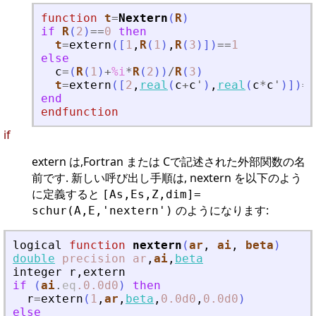
function
t
=
Nextern
(
R
)
if
R
(
2
)
==
0
then
t
=
extern
(
[
1
,
R
(
1
)
,
R
(
3
)
]
)
==
1
else
c
=
(
R
(
1
)
+
%i
*
R
(
2
)
)
/
R
(
3
)
t
=
extern
(
[
2
,
real
(
c
+
c
'
)
,
real
(
c
*
c
'
)
]
)
==
end
endfunction
if
extern は,Fortran または Cで記述された外部関数の名
前です. 新しい呼び出し手順は, nextern を以下のよう
に定義すると
[As,Es,Z,dim]=
のようになります:
schur(A,E,'nextern')
logical
function
nextern
(
ar
, 
ai
, 
beta
)
double
precision
ar
,
ai
,
beta
integer
r
,
extern
if
(
ai
.
eq
.0
.0d0
)
then
r
=
extern
(
1
,
ar
,
beta
,
0.0d0
,
0.0d0
)
else