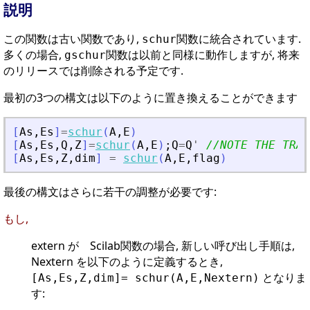
説明
この関数は古い関数であり,
関数に統合されています.
schur
多くの場合,
関数は以前と同様に動作しますが, 将来
gschur
のリリースでは削除される予定です.
最初の3つの構文は以下のように置き換えることができます
[
As
,
Es
]
=
schur
(
A
,
E
)
[
As
,
Es
,
Q
,
Z
]
=
schur
(
A
,
E
)
;
Q
=
Q
'
//NOTE THE TRAN
[
As
,
Es
,
Z
,
dim
]
=
schur
(
A
,
E
,
flag
)
最後の構文はさらに若干の調整が必要です:
もし,
extern が Scilab関数の場合, 新しい呼び出し手順は,
Nextern を以下のように定義するとき,
となりま
[As,Es,Z,dim]= schur(A,E,Nextern)
す: