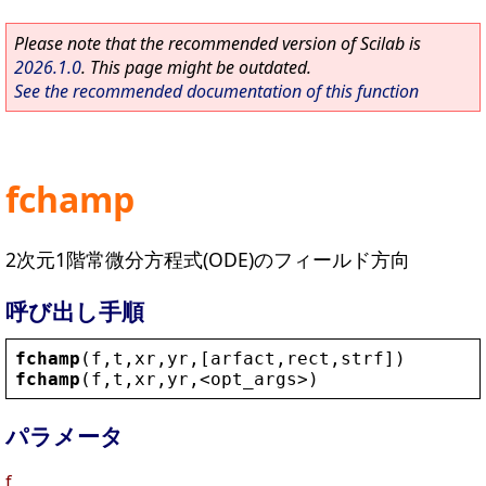
Please note that the recommended version of Scilab is
2026.1.0
. This page might be outdated.
See the recommended documentation of this function
fchamp
2次元1階常微分方程式(ODE)のフィールド方向
呼び出し手順
fchamp
(
f
,
t
,
xr
,
yr
,[
arfact
,
rect
,
strf
])
fchamp
(
f
,
t
,
xr
,
yr
,
<
opt_args
>
)
パラメータ
f