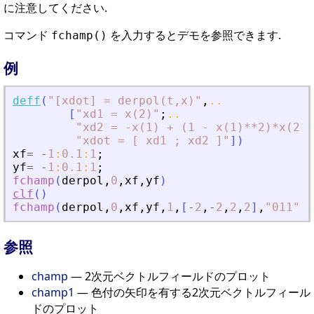
に注意してください.
コマンド
を入力するとデモを参照できます.
fchamp()
例
deff
(
"
[xdot] = derpol(t,x)
"
,
..
[
"
xd1 = x(2)
"
;
..
"
xd2 = -x(1) + (1 - x(1)**2)*x(2)
"
"
xdot = [ xd1 ; xd2 ]
"
]
)
xf
=
-
1
:
0.1
:
1
;
yf
=
-
1
:
0.1
:
1
;
fchamp
(
derpol
,
0
,
xf
,
yf
)
clf
(
)
fchamp
(
derpol
,
0
,
xf
,
yf
,
1
,
[
-
2
,
-
2
,
2
,
2
]
,
"
011
"
)
参照
champ
— 2次元ベクトルフィールドのプロット
champ1
— 色付の矢印を有する2次元ベクトルフィール
ドのプロット