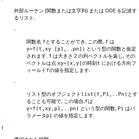
外部ルーチン (関数または文字列) または ODE を記述す
るリスト.
-
関数名
とすることができ, この際,
は
f
f
という型の関数と仮定
y=f(t,xy [p1,..pn])
されます.
は大きさ 2 の列ベクトルを返し, その
f
ベクトルは点
の時刻
における方向フ
xy=[x,y]
t
ィールド
の値を指定します.
f
-
リスト型のオブジェクト
とす
list(f,P1,..Pn)
ることも可能で, この場合,
は
f
という型の関数,
はパ
y=f(t,xy,p1,..pn)
Pi
ラメータ
の値を指定します.
pi
t