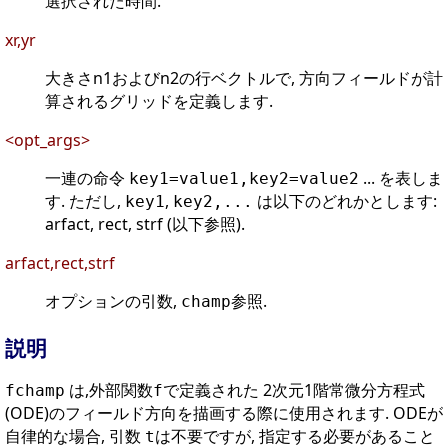
選択された時間.
xr,yr
大きさn1およびn2の行ベクトルで, 方向フィールドが計
算されるグリッドを定義します.
<opt_args>
一連の命令
... を表しま
key1=value1,key2=value2
す. ただし,
,
は以下のどれかとします:
key1
key2,...
arfact, rect, strf (以下参照).
arfact,rect,strf
オプションの引数,
参照.
champ
説明
は,外部関数
で定義された 2次元1階常微分方程式
fchamp
f
(ODE)のフィールド方向を描画する際に使用されます. ODEが
自律的な場合, 引数
は不要ですが, 指定する必要があること
t