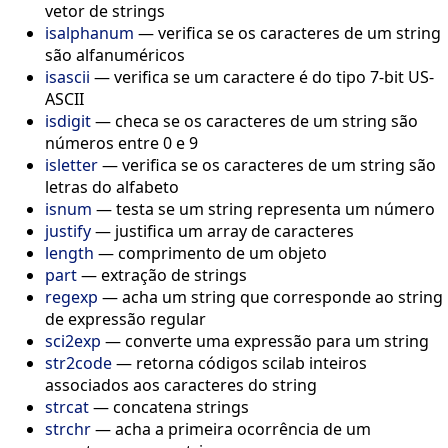
vetor de strings
isalphanum
—
verifica se os caracteres de um string
são alfanuméricos
isascii
—
verifica se um caractere é do tipo 7-bit US-
ASCII
isdigit
—
checa se os caracteres de um string são
números entre 0 e 9
isletter
—
verifica se os caracteres de um string são
letras do alfabeto
isnum
—
testa se um string representa um número
justify
—
justifica um array de caracteres
length
—
comprimento de um objeto
part
—
extração de strings
regexp
—
acha um string que corresponde ao string
de expressão regular
sci2exp
—
converte uma expressão para um string
str2code
—
retorna códigos scilab inteiros
associados aos caracteres do string
strcat
—
concatena strings
strchr
—
acha a primeira ocorrência de um