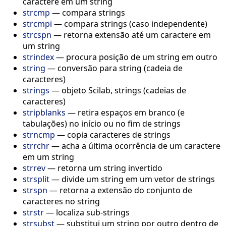
caractere em um string
strcmp
—
compara strings
strcmpi
—
compara strings (caso independente)
strcspn
—
retorna extensão até um caractere em
um string
strindex
—
procura posição de um string em outro
string
—
conversão para string (cadeia de
caracteres)
strings
—
objeto Scilab, strings (cadeias de
caracteres)
stripblanks
—
retira espaços em branco (e
tabulações) no início ou no fim de strings
strncmp
—
copia caracteres de strings
strrchr
—
acha a última ocorrência de um caractere
em um string
strrev
—
retorna um string invertido
strsplit
—
divide um string em um vetor de strings
strspn
—
retorna a extensão do conjunto de
caracteres no string
strstr
—
localiza sub-strings
strsubst
—
substitui um string por outro dentro de