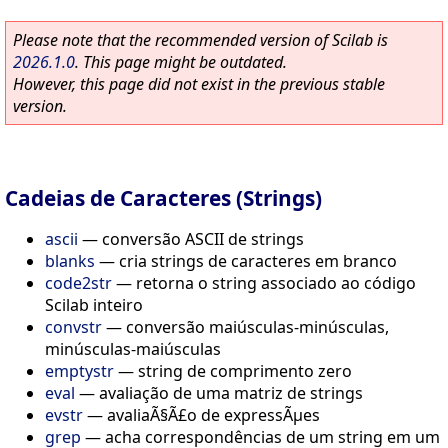
Please note that the recommended version of Scilab is
2026.1.0
. This page might be outdated.
However, this page did not exist in the previous stable
version.
Cadeias de Caracteres (Strings)
ascii
—
conversão ASCII de strings
blanks
—
cria strings de caracteres em branco
code2str
—
retorna o string associado ao código
Scilab inteiro
convstr
—
conversão maiúsculas-minúsculas,
minúsculas-maiúsculas
emptystr
—
string de comprimento zero
eval
—
avaliação de uma matriz de strings
evstr
—
avaliaÃ§Ã£o de expressÃµes
grep
—
acha correspondências de um string em um