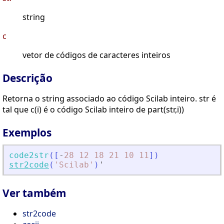
string
c
vetor de códigos de caracteres inteiros
Descrição
Retorna o string associado ao código Scilab inteiro. str é
tal que c(i) é o código Scilab inteiro de part(str,i))
Exemplos
code2str
(
[
-
28
12
18
21
10
11
]
)
str2code
(
'
Scilab
'
)
'
Ver também
str2code