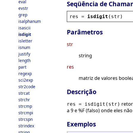
eval
Seqüência de Chama
evstr
grep
res
 = 
isdigit
(
str
)
isalphanum
isascii
Parâmetros
isdigit
isletter
str
isnum
justify
string
length
res
part
regexp
matriz de valores bool
sci2exp
str2code
Descrição
strcat
strchr
retor
res = isdigit(str)
strcmp
a 9 e %F (falso) onde eles não
strcmpi
strcspn
Exemplos
strindex
string