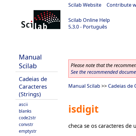
Scilab Website
|
Contribute w
Scilab Online Help
5.3.0 - Português
Scilab 5.3.0
Manual
Scilab
Please note that the recommend
See the recommended document
Cadeias de
Caracteres
Manual Scilab
>>
Cadeias de C
(Strings)
ascii
isdigit
blanks
code2str
convstr
checa se os caracteres de 
emptystr