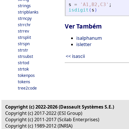
s
=
'
A1,B2,C3
'
;
strings
isdigit
(
s
)
stripblanks
strncpy
strrchr
Ver Também
strrev
strsplit
isalphanum
strspn
isletter
strstr
<< isascii
strsubst
strtod
strtok
tokenpos
tokens
tree2code
Copyright (c) 2022-2026 (Dassault Systèmes S.E.)
Copyright (c) 2017-2022 (ESI Group)
Copyright (c) 2011-2017 (Scilab Enterprises)
Copyright (c) 1989-2012 (INRIA)