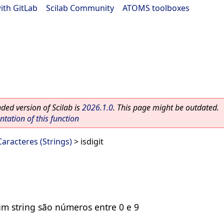
ith GitLab
|
Scilab Community
|
ATOMS toolboxes
ed version of Scilab is
2026.1.0
. This page might be outdated.
ation of this function
aracteres (Strings)
> isdigit
um string são números entre 0 e 9