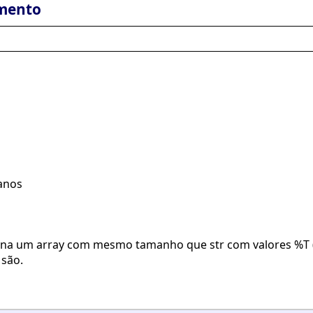
mento
eanos
na um array com mesmo tamanho que str com valores %T (v
 são.