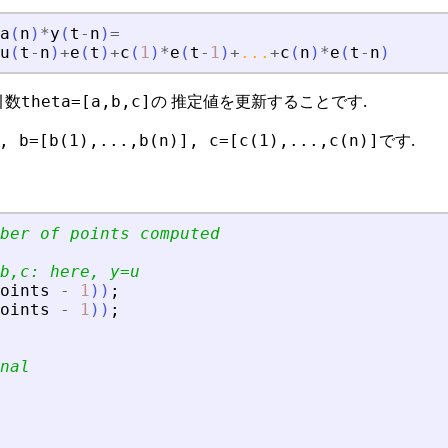
a
(
n
)
*
y
(
t
-
n
)
=
u
(
t
-
n
)
+
e
(
t
)
+
c
(
1
)
*
e
(
t
-
1
)
+
...
+
c
(
n
)
*
e
(
t
-
n
)
引数
の 推定値を更新することです.
theta=[a,b,c]
です.
, b=[b(1),...,b(n)], c=[c(1),...,c(n)]
ber of points computed
b,c: here, y=u
oints
-
1
)
)
;
oints
-
1
)
)
;
nal