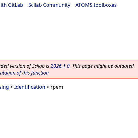
ith GitLab
|
Scilab Community
|
ATOMS toolboxes
ed version of Scilab is
2026.1.0
. This page might be outdated.
ation of this function
sing
>
Identification
> rpem