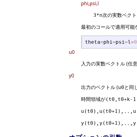
phi,psi,l
次の実数ベクト
3*n
最初のコールで適用可能
theta
=
phi
=
psi
=
l
=
0
u0
入力の実数ベクトル (任意の
y0
出力のベクトル (
と同じ
u0
時間領域が
(t0,t0+k-1
u(t0),u(t0+1),..,u
y(t0),y(t0+1),..,y