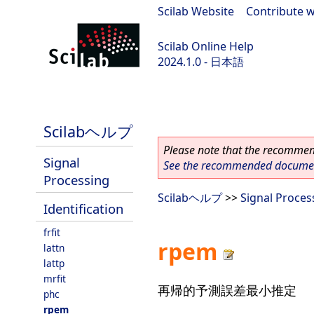
Scilab Website
|
Contribute w
Scilab Online Help
2024.1.0 - 日本語
scilab-2024.1.0
Scilabヘルプ
Please note that the recommend
Signal
See the recommended document
Processing
Scilabヘルプ
>>
Signal Proces
Identification
frfit
rpem
lattn
lattp
mrfit
再帰的予測誤差最小推定
phc
rpem