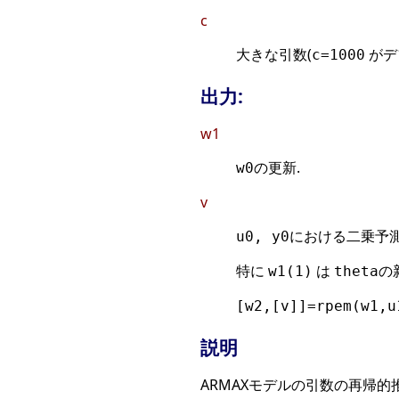
c
大きな引数(
がデ
c=1000
出力:
w1
の更新.
w0
v
における二乗予測
u0, y0
特に
は
の
w1(1)
theta
[w2,[v]]=rpem(w1,u
説明
ARMAXモデルの引数の再帰的推定