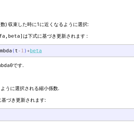
定数) 収束した時に1に近くなるように選択:
は下式に基づき更新されます :
fa,beta]
mbda
(
t
-
1
)
+
beta
です.
mbda0
ように選択される縮小係数.
基づき更新されます: