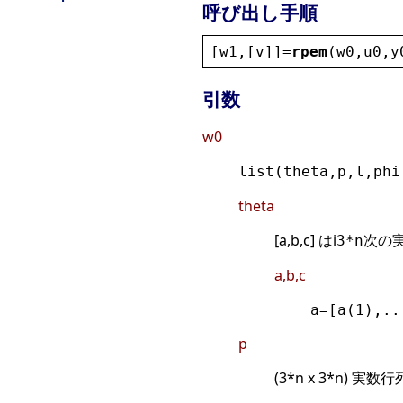
呼び出し手順
[
w1
,[
v
]]=
rpem
(
w0
,
u0
,
y
引数
w0
list(theta,p,l,phi
theta
[a,b,c] はi
次の
3*n
a,b,c
a=[a(1),..
p
(3*n x 3*n) 実数行