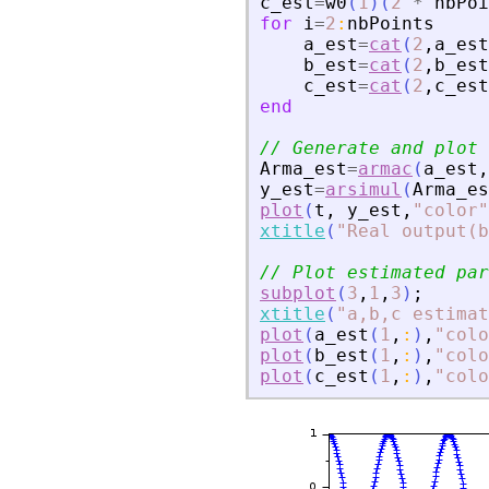
c_est
=
w0
(
1
)
(
2
*
nbPoi
for
i
=
2
:
nbPoints
a_est
=
cat
(
2
,
a_est
b_est
=
cat
(
2
,
b_est
c_est
=
cat
(
2
,
c_est
end
// Generate and plot 
Arma_est
=
armac
(
a_est
,
y_est
=
arsimul
(
Arma_es
plot
(
t
,
y_est
,
"
color
"
xtitle
(
"
Real output(b
// Plot estimated par
subplot
(
3
,
1
,
3
)
;
xtitle
(
"
a,b,c estimat
plot
(
a_est
(
1
,
:
)
,
"
colo
plot
(
b_est
(
1
,
:
)
,
"
colo
plot
(
c_est
(
1
,
:
)
,
"
colo