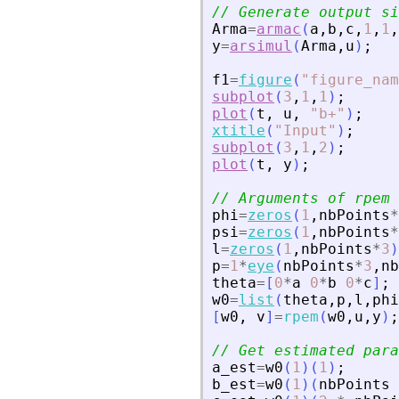
// Generate output si
Arma
=
armac
(
a
,
b
,
c
,
1
,
1
,
y
=
arsimul
(
Arma
,
u
)
;
f1
=
figure
(
"
figure_nam
subplot
(
3
,
1
,
1
)
;
plot
(
t
,
u
,
"
b+
"
)
;
xtitle
(
"
Input
"
)
;
subplot
(
3
,
1
,
2
)
;
plot
(
t
,
y
)
;
// Arguments of rpem
phi
=
zeros
(
1
,
nbPoints
*
psi
=
zeros
(
1
,
nbPoints
*
l
=
zeros
(
1
,
nbPoints
*
3
)
p
=
1
*
eye
(
nbPoints
*
3
,
nb
theta
=
[
0
*
a
0
*
b
0
*
c
]
;
w0
=
list
(
theta
,
p
,
l
,
phi
[
w0
,
v
]
=
rpem
(
w0
,
u
,
y
)
;
// Get estimated para
a_est
=
w0
(
1
)
(
1
)
;
b_est
=
w0
(
1
)
(
nbPoints