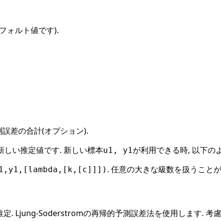
フォルト値です).
誤差の合計(オプション).
新しい推定値です. 新しい標本
が利用できる時, 以下の
u1, y1
. 任意の大きな級数を扱うことが
1,y1,[lambda,[k,[c]]])
. Ljung-Soderstromの再帰的予測誤差法を使用します.