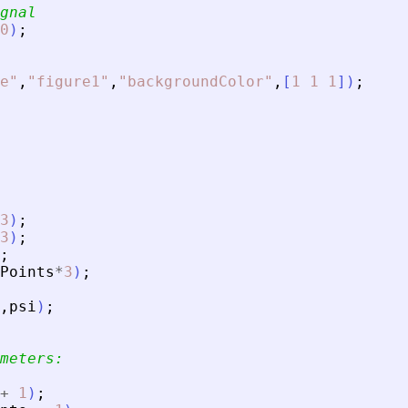
gnal
0
)
;
e
"
,
"
figure1
"
,
"
backgroundColor
"
,
[
1
1
1
]
)
;
3
)
;
3
)
;
;
Points
*
3
)
;
,
psi
)
;
meters:
+
1
)
;