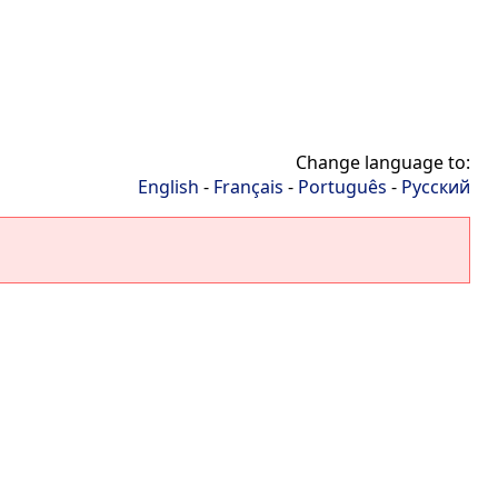
Change language to:
English
-
Français
-
Português
-
Русский