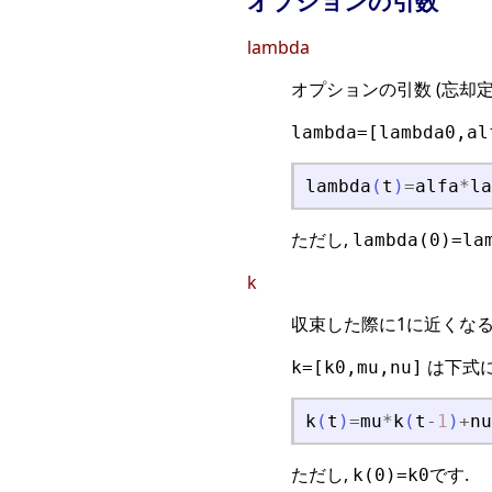
オプションの引数
lambda
オプションの引数 (忘却
lambda=[lambda0,al
lambda
(
t
)
=
alfa
*
la
ただし,
lambda(0)=la
k
収束した際に1に近くなる
は下式に
k=[k0,mu,nu]
k
(
t
)
=
mu
*
k
(
t
-
1
)
+
nu
ただし,
です.
k(0)=k0