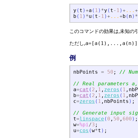
y
(
t
)
+
a
(
1
)
*
y
(
t
-
1
)
+
...
+
b
(
1
)
*
u
(
t
-
1
)
+
...
+
b
(
n
)
*
このコマンドの効果は,未知の
ただし,
a=[a(1),...,a(n)]
例
nbPoints
=
50
;
// Num
// Real parameters a,
a
=
cat
(
2
,
1
,
zeros
(
1
,
nbP
b
=
cat
(
2
,
1
,
zeros
(
1
,
nbP
c
=
zeros
(
1
,
nbPoints
)
;
// Generate input sig
t
=
linspace
(
0
,
50
,
600
)
;
w
=
%pi
/
3
;
u
=
cos
(
w
*
t
)
;