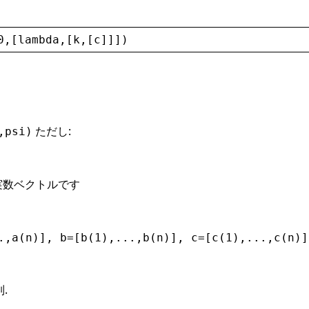
0
,[
lambda
,[
k
,[
c
]]])
ただし:
,psi)
実数ベクトルです
.,a(n)], b=[b(1),...,b(n)], c=[c(1),...,c(n)]
列.