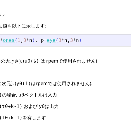
ル
な値を以下に示します:
*
ones
(
1
,
3
*
n
)
.
p
=
eye
(
3
*
n
,
3
*
n
)
大きさ). (
は rpemで使用されません)
u0($)
次元). (
はrpemでは使用されません).
y0(1)
の場合,
ベクトルは入力
)
u0
および
は出力
(t0+k-1)
y0
を有します.
(t0+k-1)