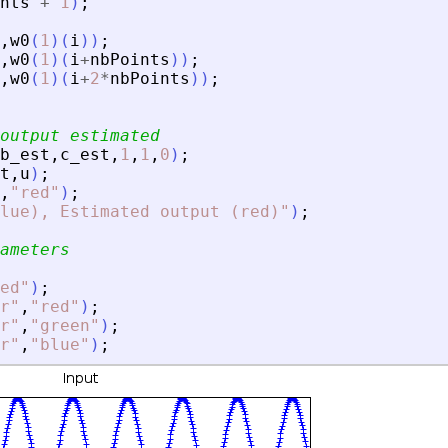
nts
+
1
)
;
,
w0
(
1
)
(
i
)
)
;
,
w0
(
1
)
(
i
+
nbPoints
)
)
;
,
w0
(
1
)
(
i
+
2
*
nbPoints
)
)
;
output estimated
b_est
,
c_est
,
1
,
1
,
0
)
;
t
,
u
)
;
,
"
red
"
)
;
lue), Estimated output (red)
"
)
;
ameters
ed
"
)
;
r
"
,
"
red
"
)
;
r
"
,
"
green
"
)
;
r
"
,
"
blue
"
)
;