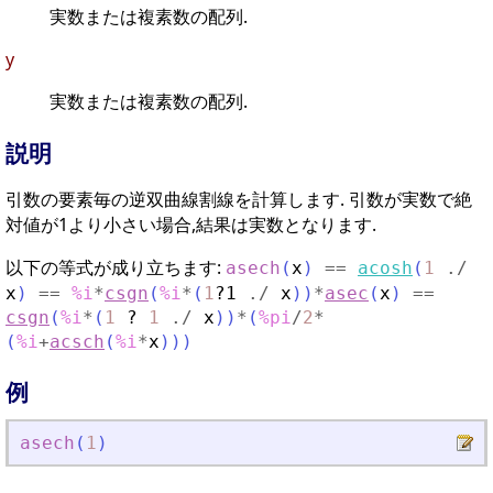
実数または複素数の配列.
y
実数または複素数の配列.
説明
引数の要素毎の逆双曲線割線を計算します. 引数が実数で絶
対値が1より小さい場合,結果は実数となります.
以下の等式が成り立ちます:
asech
(
x
)
==
acosh
(
1
./
x
)
==
%i
*
csgn
(
%i
*
(
1
?1
./
x
)
)
*
asec
(
x
)
==
csgn
(
%i
*
(
1
?
1
./
x
)
)
*
(
%pi
/
2
*
(
%i
+
acsch
(
%i
*
x
)
)
)
例
asech
(
1
)