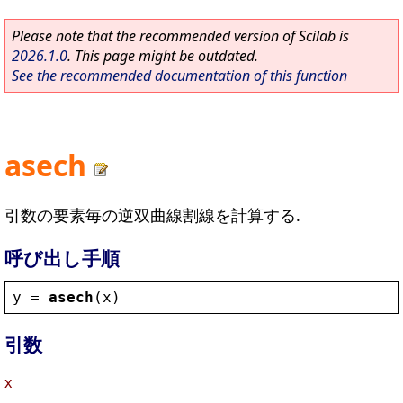
Please note that the recommended version of Scilab is
2026.1.0
. This page might be outdated.
See the recommended documentation of this function
asech
引数の要素毎の逆双曲線割線を計算する.
呼び出し手順
y
 = 
asech
(
x
)
引数
x