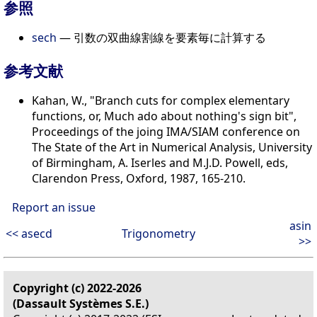
参照
sech
— 引数の双曲線割線を要素毎に計算する
参考文献
Kahan, W., "Branch cuts for complex elementary
functions, or, Much ado about nothing's sign bit",
Proceedings of the joing IMA/SIAM conference on
The State of the Art in Numerical Analysis, University
of Birmingham, A. Iserles and M.J.D. Powell, eds,
Clarendon Press, Oxford, 1987, 165-210.
Report an issue
asin
<< asecd
Trigonometry
>>
Copyright (c) 2022-2026
(Dassault Systèmes S.E.)