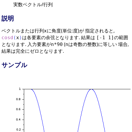
実数ベクトル/行列
説明
ベクトルまたは行列
に角度(単位:度)が 指定されると,
x
は各要素の余弦となります. 結果は
の範囲
cosd
(
x
)
[-1 1]
となります. 入力要素が
(
は奇数の整数)に等しい 場合,
n*90
n
結果は完全にゼロとなります.
サンプル