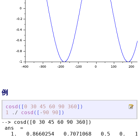
例
cosd
(
[
0
30
45
60
90
360
]
)
1
./
cosd
(
[
-
90
90
]
)
--> cosd([0 30 45 60 90 360])

 ans  =

   1.   0.8660254   0.7071068   0.5   0.   1.