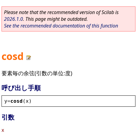
Please note that the recommended version of Scilab is
2026.1.0
. This page might be outdated.
See the recommended documentation of this function
cosd
要素毎の余弦(引数の単位:度)
呼び出し手順
y
=
cosd
(
x
)
引数
x