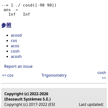
--> 1 ./ cosd([-90 90])

 ans  =

参照
acosd
cos
acos
cosh
acosh
Report an issue
cosh
<< cos
Trigonometry
>>
Copyright (c) 2022-2026
(Dassault Systèmes S.E.)
Copyright (c) 2017-2022 (ESI
Last updated: