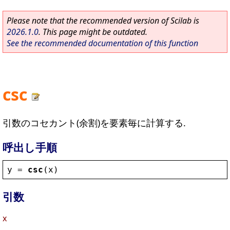
Please note that the recommended version of Scilab is
2026.1.0
. This page might be outdated.
See the recommended documentation of this function
csc
引数のコセカント(余割)を要素毎に計算する.
呼出し手順
y
 = 
csc
(
x
)
引数
x