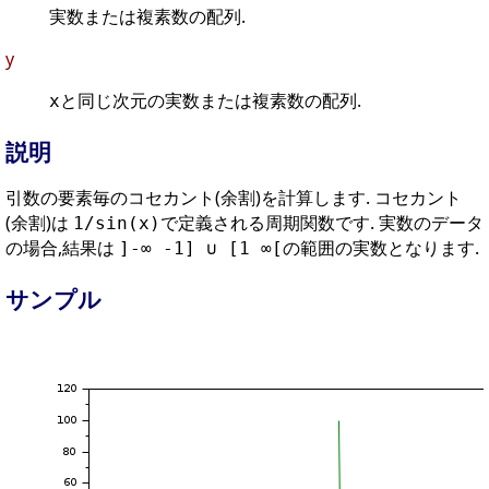
実数または複素数の配列.
y
と同じ次元の実数または複素数の配列.
x
説明
引数の要素毎のコセカント(余割)を計算します. コセカント
(余割)は
で定義される周期関数です. 実数のデータ
1/sin(x)
の場合,結果は
の範囲の実数となります.
]-∞ -1] ∪ [1 ∞[
サンプル