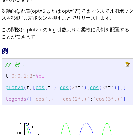
対話的な配置(opt=5 または opt="?")ではマウスで凡例ボック
スを移動し, 左ボタンを押すことでリリースします.
この関数は plot2d の leg 引数よりも柔軟に凡例を配置する
ことができます.
例
// 例 1
t
=
0
:
0.1
:
2
*
%pi
;
plot2d
(
t
,
[
cos
(
t
'
)
,
cos
(
2
*
t
'
)
,
cos
(
3
*
t
'
)
]
,
[
-
1
,
legends
(
[
'
cos(t)
'
;
'
cos(2*t)
'
;
'
cos(3*t)
'
]
,
[
-