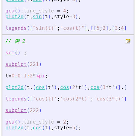
gca
(
)
.
line_style
=
4
;
plot2d
(
t
,
sin
(
t
)
,
style
=
3
)
;
legends
(
[
"
sin(t)
"
;
"
cos(t)
"
]
,
[
[
5
;
2
]
,
[
3
;
4
]
]
,
// 例 2
scf
(
)
;
subplot
(
221
)
t
=
0
:
0.1
:
2
*
%pi
;
plot2d
(
t
,
[
cos
(
t
'
)
,
cos
(
2
*
t
'
)
,
cos
(
3
*
t
'
)
]
,
[
-
1
,
legends
(
[
'
cos(t)
'
;
'
cos(2*t)
'
;
'
cos(3*t)
'
]
,
[
-
subplot
(
222
)
gca
(
)
.
line_style
=
2
;
plot2d
(
t
,
cos
(
t
)
,
style
=
5
)
;