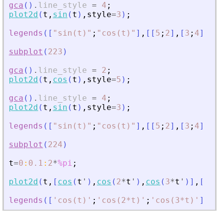
gca
(
)
.
line_style
=
4
;
plot2d
(
t
,
sin
(
t
)
,
style
=
3
)
;
legends
(
[
"
sin(t)
"
;
"
cos(t)
"
]
,
[
[
5
;
2
]
,
[
3
;
4
]
]
,
subplot
(
223
)
gca
(
)
.
line_style
=
2
;
plot2d
(
t
,
cos
(
t
)
,
style
=
5
)
;
gca
(
)
.
line_style
=
4
;
plot2d
(
t
,
sin
(
t
)
,
style
=
3
)
;
legends
(
[
"
sin(t)
"
;
"
cos(t)
"
]
,
[
[
5
;
2
]
,
[
3
;
4
]
]
,
subplot
(
224
)
t
=
0
:
0.1
:
2
*
%pi
;
plot2d
(
t
,
[
cos
(
t
'
)
,
cos
(
2
*
t
'
)
,
cos
(
3
*
t
'
)
]
,
[
-
1
,
legends
(
[
'
cos(t)
'
;
'
cos(2*t)
'
;
'
cos(3*t)
'
]
,
[
-