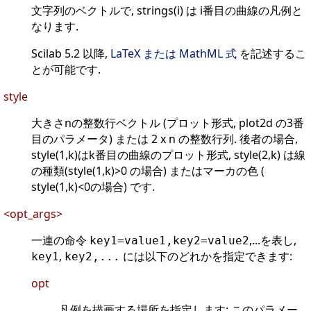
文字列のベクトルで, strings(i) は i番目の曲線の凡例と
なります.
Scilab 5.2 以降,
LaTeX または MathML 式
を記述するこ
とが可能です.
style
大きさnの整数行ベクトル (プロット形式, plot2d の3番
目のパラメータ) または 2 x n の整数行列. 後者の場合,
style(1,k)はk番目の曲線のプロット形式, style(2,k) は線
の種類(style(1,k)>0 の場合) またはマーカの色 (
style(1,k)<0の場合) です.
<opt_args>
一連の命令
,...を表し,
key1=value1,key2=value2
,
には以下のどれかを指定できます:
key1
key2,...
opt
凡例を描画する場所を指定します; このパラメー