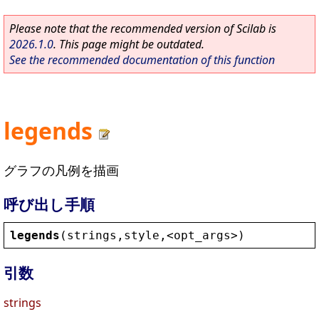
Please note that the recommended version of Scilab is
2026.1.0
. This page might be outdated.
See the recommended documentation of this function
legends
グラフの凡例を描画
呼び出し手順
legends
(
strings
,
style
,
<
opt_args
>
)
引数
strings