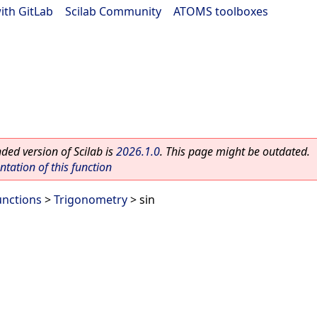
ith GitLab
|
Scilab Community
|
ATOMS toolboxes
ed version of Scilab is
2026.1.0
. This page might be outdated.
ation of this function
unctions
>
Trigonometry
> sin