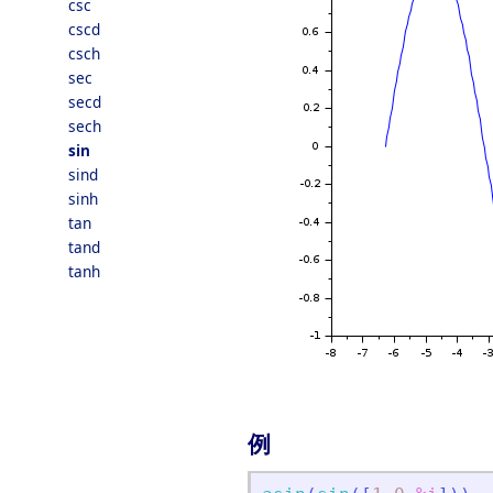
csc
cscd
csch
sec
secd
sech
sin
sind
sinh
tan
tand
tanh
例