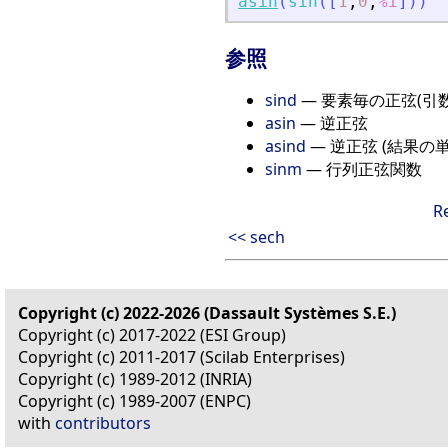
asin
(
sin
(
[
1
,
0
,
%i
]
)
)
参照
sind
— 要素毎の正弦(引数
asin
— 逆正弦
asind
— 逆正弦 (結果の単
sinm
— 行列正弦関数
R
<< sech
Copyright (c) 2022-2026 (Dassault Systèmes S.E.)
Copyright (c) 2017-2022 (ESI Group)
Copyright (c) 2011-2017 (Scilab Enterprises)
Copyright (c) 1989-2012 (INRIA)
Copyright (c) 1989-2007 (ENPC)
with
contributors