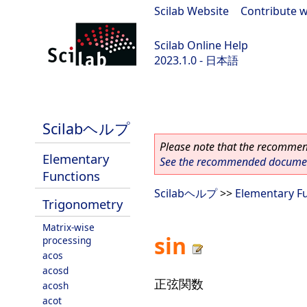
Scilab Website
|
Contribute w
Scilab Online Help
2023.1.0 - 日本語
scilab-branch-minor
Scilabヘルプ
Please note that the recommend
Elementary
See the recommended document
Functions
Scilabヘルプ
>>
Elementary F
Trigonometry
Matrix-wise
sin
processing
acos
acosd
正弦関数
acosh
acot