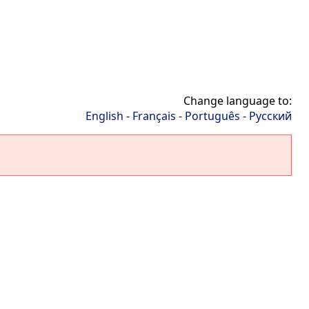
Change language to:
English
-
Français
-
Português
-
Русский