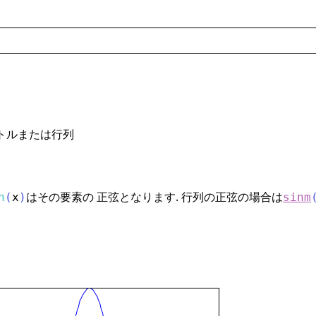
トルまたは行列
はその要素の 正弦となります. 行列の正弦の場合は
n
(
x
)
sinm